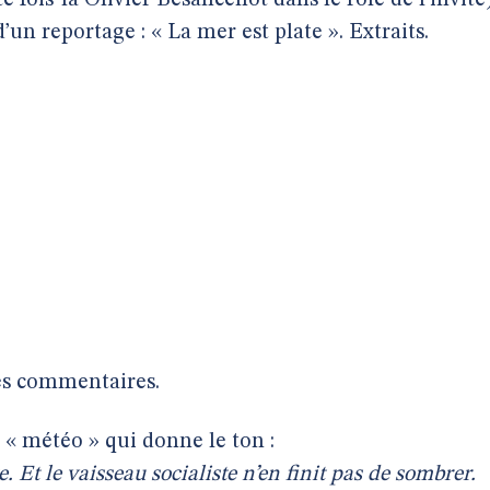
te fois-là Olivier Besancenot dans le rôle de l’invité)
d’un reportage : « La mer est plate ». Extraits.
ues commentaires.
 « météo » qui donne le ton :
e. Et le vaisseau socialiste n’en finit pas de sombrer.