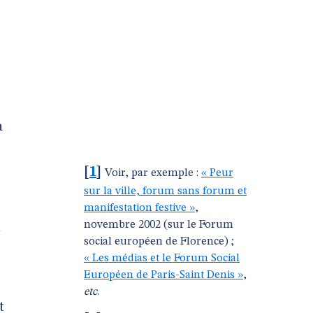
à
[
1
]
Voir, par exemple :
« Peur
sur la ville, forum sans forum et
manifestation festive »
,
novembre 2002 (sur le Forum
n
social européen de Florence) ;
« Les médias et le Forum Social
Européen de Paris-Saint Denis »
,
etc
.
t