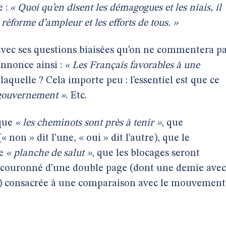
e :
« Quoi qu’en disent les démagogues et les niais, il
 réforme d’ampleur et les efforts de tous. »
 avec ses questions biaisées qu’on ne commentera p
annonce ainsi :
« Les Français favorables à une
laquelle ? Cela importe peu : l’essentiel est que ce
 gouvernement »
. Etc.
 que
« les cheminots sont près à tenir »
, que
« non » dit l’une, « oui » dit l’autre), que le
ne
« planche de salut »
, que les blocages seront
t couronné d’une double page (dont une demie avec
t) consacrée à une comparaison avec le mouvement