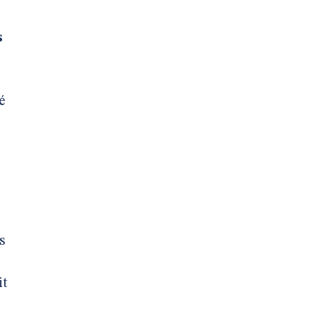
s
é
s
it