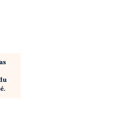
as
 du
é.