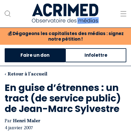
💰
Dégageons les capitalistes des médias : signez
notre pétition !
Notre association
Faire un don
Infolettre
Notre critique des médias
Nos propositions
‹ Retour à l'accueil
En guise d’étrennes : un
Notre revue
tract (de service public)
Boutique
de Jean-Marc Sylvestre
Par
Henri Maler
4 janvier 2007