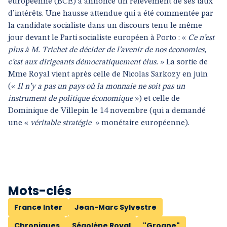
européenne (BCE) a annoncé un relèvement de ses taux
d’intérêts. Une hausse attendue qui a été commentée par
la candidate socialiste dans un discours tenu le même
jour devant le Parti socialiste européen à Porto : «
Ce n’est
plus à M. Trichet de décider de l’avenir de nos économies,
c’est aux dirigeants démocratiquement élus.
» La sortie de
Mme Royal vient après celle de Nicolas Sarkozy en juin
(«
Il n’y a pas un pays où la monnaie ne soit pas un
instrument de politique économique
») et celle de
Dominique de Villepin le 14 novembre (qui a demandé
une «
véritable stratégie
»
monétaire européenne).
Mots-clés
France Inter
Jean-Marc Sylvestre
Chroniques
Ségolène Royal
"Grogne"