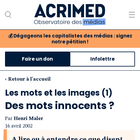
💰
Dégageons les capitalistes des médias : signez
notre pétition !
Notre association
Faire un don
Infolettre
Notre critique des médias
Nos propositions
‹ Retour à l'accueil
Les mots et les images (1)
Notre revue
Des mots innocents ?
Boutique
Par
Henri Maler
16 avril 2002
A lire ou à entendre ce que disent