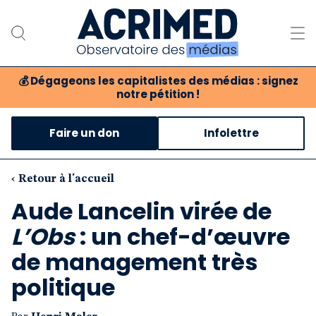
💰
Dégageons les capitalistes des médias : signez
notre pétition !
Notre association
Faire un don
Infolettre
Notre critique des médias
Nos propositions
‹ Retour à l'accueil
Aude Lancelin virée de
Notre revue
L’Obs
: un chef-d’œuvre
Boutique
de management très
politique