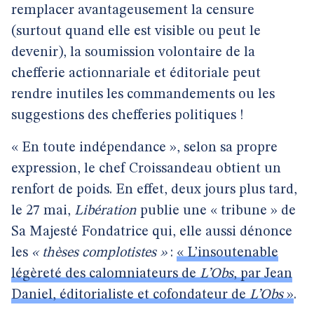
remplacer avantageusement la censure
(surtout quand elle est visible ou peut le
devenir), la soumission volontaire de la
chefferie actionnariale et éditoriale peut
rendre inutiles les commandements ou les
suggestions des chefferies politiques !
« En toute indépendance », selon sa propre
expression, le chef Croissandeau obtient un
renfort de poids. En effet, deux jours plus tard,
le 27 mai,
Libération
publie une « tribune » de
Sa Majesté Fondatrice qui, elle aussi dénonce
les
« thèses complotistes »
:
« L’insoutenable
légèreté des calomniateurs de
L’Obs
, par Jean
Daniel, éditorialiste et cofondateur de
L’Obs
»
.