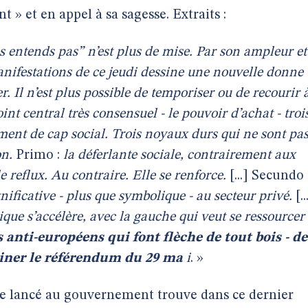
» et en appel à sa sagesse. Extraits :
s entends pas” n’est plus de mise. Par son ampleur et
anifestations de ce jeudi dessine une nouvelle donne
. Il n’est plus possible de temporiser ou de recourir 
nt central très consensuel - le pouvoir d’achat - troi
ent de cap social. Trois noyaux durs qui ne sont pa
on.
Primo :
la déferlante sociale, contrairement aux
e reflux. Au contraire. Elle se renforce.
[...] Secundo 
nificative - plus que symbolique - au secteur privé.
[..
itique s’accélère, avec la gauche qui veut se ressourcer
s anti-européens qui font flèche de tout bois - de
iner le référendum du 29 ma
i
. »
ue lancé au gouvernement trouve dans ce dernier