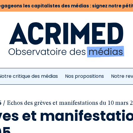
gageons les capitalistes des médias : signez notre pétit
Notre critique des médias
Nos propositions
Notre re
/
6
Echos des grèves et manifestations du 10 mars 
ves et manifestati
05