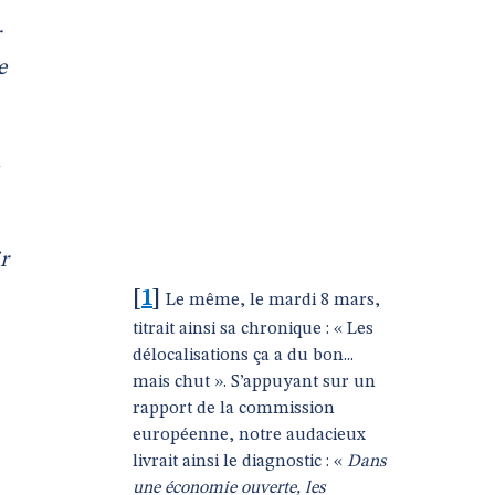
r
e
n
r
[
1
]
Le même, le mardi 8 mars,
titrait ainsi sa chronique : « Les
délocalisations ça a du bon...
mais chut ». S’appuyant sur un
rapport de la commission
européenne, notre audacieux
livrait ainsi le diagnostic : «
Dans
une économie ouverte, les