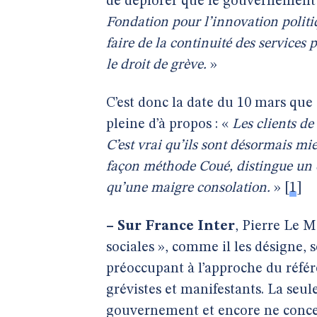
de déplorer que le gouvernement
Fondation pour l’innovation politi
faire de la continuité des services 
le droit de grève.
»
C’est donc la date du 10 mars que
pleine d’à propos : «
Les clients d
C’est vrai qu’ils sont désormais mi
façon méthode Coué, distingue un én
qu’une maigre consolation.
»
[
1
]
–
Sur France Inter
, Pierre Le M
sociales », comme il les désigne, s
préoccupant à l’approche du réfé
grévistes et manifestants. La seul
gouvernement et encore ne concern