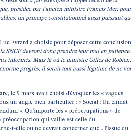
 «
reste sourd par exemple à l’appel récent de la
que, présidée par l’ancien ministre Francis Mer, pou
publics, un principe constitutionnel aussi puissant qu
 Luc Evrard a choisie pour déposer cette conclusio
e la SNCF devront donc prendre leur mal en patience.
eux informés. Mais là où le ministre Gilles de Robien,
orme progrès, il serait tout aussi légitime de ne voi
arc, le 9 mars avait choisi d’évoquer les « vagues
ous un angle bien particulier : « Social : Un climat
rendum ». Qu’importe les « préoccupations » de
e préoccupation qui vaille est celle du
e-t-elle ou ne devrait concerner que... l’issue du