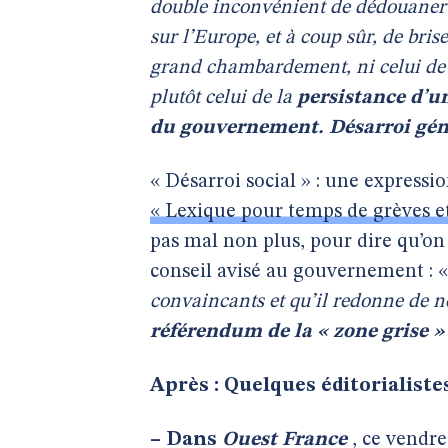
double inconvénient de dédouaner l
sur l’Europe, et à coup sûr, de brise
grand chambardement, ni celui de 
plutôt celui de la
persistance d’un
du gouvernement. Désarroi géné
« Désarroi social » : une expressi
« Lexique pour temps de grèves e
pas mal non plus, pour dire qu’on e
conseil avisé au gouvernement : « 
convaincants et qu’il redonne de n
référendum de la « zone grise » 
Après : Quelques éditorialistes
–
Dans
Ouest France
, ce vendre