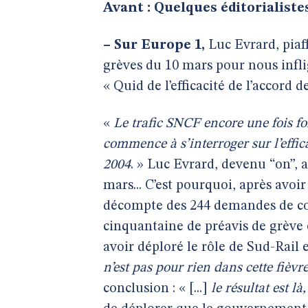
Avant : Quelques éditorialiste
–
Sur Europe 1,
Luc Evrard, piaff
grèves du 10 mars pour nous inflig
« Quid de l’efficacité de l’accord d
«
Le trafic SNCF encore une fois f
commence
à s’interroger sur l’effi
2004
. » Luc Evrard, devenu “on”, 
mars... C’est pourquoi, après avoir
décompte des 244 demandes de co
cinquantaine de préavis de grève
avoir déploré le rôle de Sud-Rail e
n’est pas pour rien dans cette fièv
conclusion : « [...]
le résultat est là