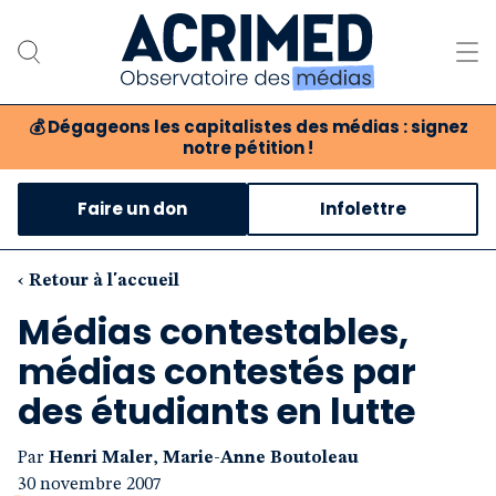
💰
Dégageons les capitalistes des médias : signez
notre pétition !
Notre association
Faire un don
Infolettre
Notre critique des médias
Nos propositions
‹ Retour à l'accueil
Médias contestables,
Notre revue
médias contestés par
Boutique
des étudiants en lutte
Par
Henri Maler
,
Marie-Anne Boutoleau
30 novembre 2007