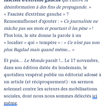
fasciste d’extrême gauche
qui cultive la
désinformation à des fins de propagande. »
« Fasciste d’extrême gauche » ?
Rennesinfhonet d’ajouter :
« Ce journaliste ne
mâche pas ses mots et pourtant il les pèse »
!
Plus loin, le site donne la parole à un
« localier » qui « tempère » :
« Ce n’est pas non
plus Bagdad mais quand même... »
Et puis…
Le Monde
paraît !... Le 17 novembre,
dans son édition datée du lendemain, le
quotidien vespéral publie un éditorial adossé à
un article (et réciproquement) : un sermon
solennel contre les acteurs des mobilisations
sociales, dont nous nous sommes délectés
ici
même
.