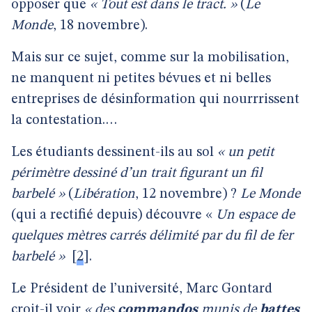
opposer que
« Tout est dans le tract. »
(
Le
Monde
, 18 novembre).
Mais sur ce sujet, comme sur la mobilisation,
ne manquent ni petites bévues et ni belles
entreprises de désinformation qui nourrrissent
la contestation.…
Les étudiants dessinent-ils au sol
« un petit
périmètre dessiné d’un trait figurant un fil
barbelé »
(
Libération
, 12 novembre) ?
Le Monde
(qui a rectifié depuis) découvre «
Un espace de
quelques mètres carrés délimité par du fil de fer
barbelé »
[
2
]
.
Le Président de l’université, Marc Gontard
croit-il voir
« des
commandos
munis de
battes