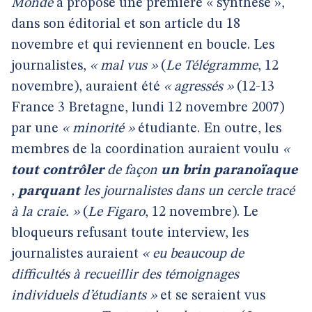
Monde
a proposé une première « synthèse »,
dans son éditorial et son article du 18
novembre et qui reviennent en boucle. Les
journalistes,
« mal vus »
(
Le Télégramme
, 12
novembre), auraient été
« agressés »
(12-13
France 3 Bretagne, lundi 12 novembre 2007)
par une
« minorité »
étudiante. En outre, les
membres de la coordination auraient voulu
«
tout contrôler
de façon
un brin paranoïaque
,
parquant
les journalistes dans un cercle tracé
à la craie. »
(
Le Figaro
, 12 novembre). Le
bloqueurs refusant toute interview, les
journalistes auraient
« eu beaucoup de
difficultés à recueillir des témoignages
individuels d’étudiants »
et se seraient vus