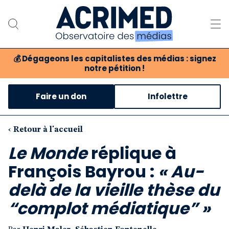
💰
Dégageons les capitalistes des médias : signez
notre pétition !
Notre association
Faire un don
Infolettre
Notre critique des médias
Nos propositions
‹ Retour à l'accueil
Le Monde
réplique à
Notre revue
François Bayrou :
« Au-
Boutique
delà de la vieille thèse du
“complot médiatique” »