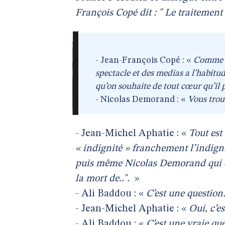
François Copé dit : " Le traitement
- Jean-François Copé : «
Comme u
spectacle et des medias a l’habitu
qu’on souhaite de tout cœur qu’il 
- Nicolas Demorand : «
Vous trou
- Jean-Michel Aphatie : «
Tout est
« indignité » franchement l’indigni
puis même Nicolas Demorand qui di
la mort de..".
»
- Ali Baddou : «
C’est une question.
- Jean-Michel Aphatie : «
Oui, c’e
- Ali Baddou : «
C’est une vraie que