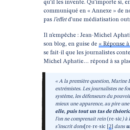
qu’il les invente. Qu’importe si, e
communiqué en « Annexe » de n
pas
l’effet
d’une médiatisation out
Il n’empêche : Jean-Michel Aphatie
son blog, en guise de
« Réponse à
se fait-il que les journalistes cont
Michel Aphatie… répond à sa plac
« A la première question, Marine L
extrémistes. Les journalistes ne fo
système, les défenseurs du pouvoir
mieux une apparence, au pire une f
elle, puis tout un tas de théori
l’on ne comprenait rein
(re-sic
) à
s’inscrit dons
[re-re-sic
[
2
]
dans
u