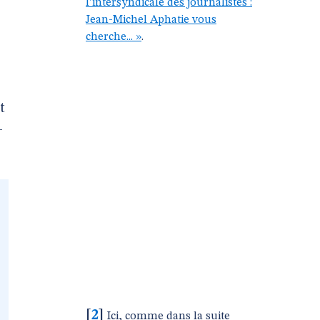
l’intersyndicale des journalistes :
Jean-Michel Aphatie vous
cherche... »
.
t
-
[
2
]
Ici, comme dans la suite