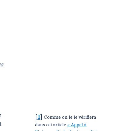
es
n
[
1
]
Comme on le le vérifiera
t
dans cet article
« Appel à