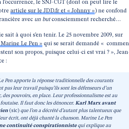
n l’occurrence, le SNJ-CGT (dont on peut lire le
otre
article sur le JDD.fr et « Johnny »
) ne confond
rancière avec
un but
consciemment recherché…
 sait à quoi s’en tenir. Le 25 novembre 2009, sur
 Marine Le Pen »
qui se serait demandé «
commen
estent son propos, puisque celui-ci est vrai ? », Jean
e :
e Pen apporte la réponse traditionnelle des courants
nt pas leur travail puisqu’ils sont les défenseurs d’un
, des pouvoirs, en place. Leur professionnalisme est au
outaise. Il faut donc les dénoncer.
Karl Marx avant
cien
(sic)
que l’on a décrété d’autant plus talentueux que
 leur écrit, ont déjà chanté la chanson. Marine Le Pen
ne continuité conspirationniste
qui explique au