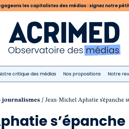
gageons les capitalistes des médias : signez notre pétit
Notre critique des médias
Nos propositions
Notre re
/
s journalismes
Jean-Michel Aphatie s’épanche su
phatie s’épanche