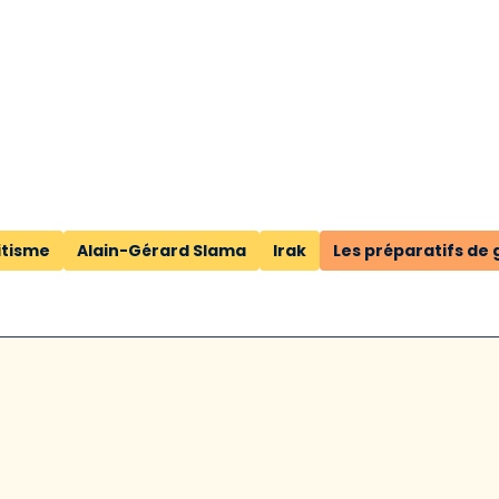
itisme
Alain-Gérard Slama
Irak
Les préparatifs de 