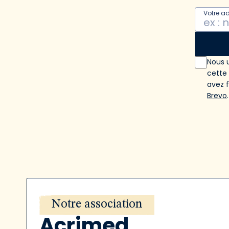
Votre a
Nous u
cette
avez 
Brevo
.
Notre association
Acrimed,