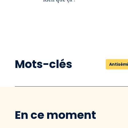
Rien que ça !
Mots-clés
Antisém
En ce moment