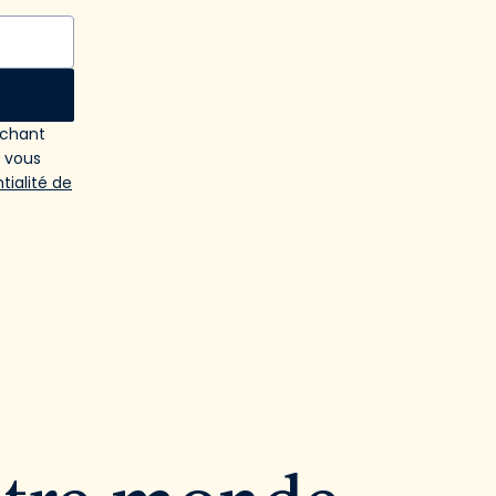
ochant
e vous
tialité de