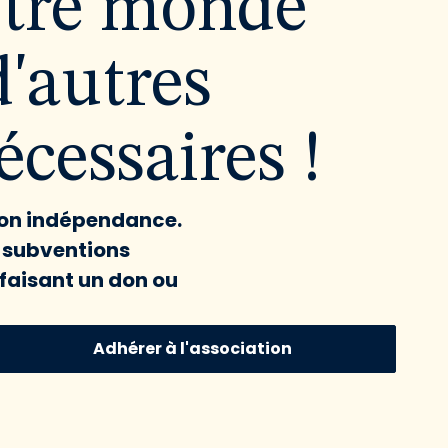
utre monde
d'autres
cessaires !
 son indépendance.
x subventions
faisant un don ou
Adhérer à l'association