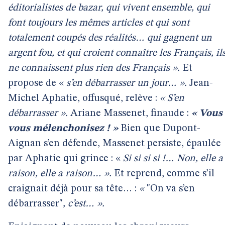
éditorialistes de bazar, qui vivent ensemble, qui
font toujours les mêmes articles et qui sont
totalement coupés des réalités… qui gagnent un
argent fou, et qui croient connaître les Français, il
ne connaissent plus rien des Français ».
Et
propose de «
s’en débarrasser un jour… ».
Jean-
Michel Aphatie, offusqué, relève :
« S’en
débarrasser ».
Ariane Massenet, finaude :
« Vous
vous mélenchonisez ! »
Bien que Dupont-
Aignan s’en défende, Massenet persiste, épaulée
par Aphatie qui grince : «
Si si si si !… Non, elle a
raison, elle a raison… ».
Et reprend, comme s’il
craignait déjà pour sa tête… :
«
"On va s’en
débarrasser"
, c’est… ».