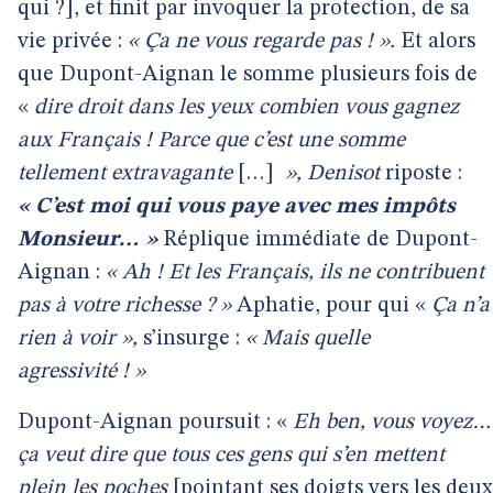
qui ?],
et finit par invoquer la protection, de sa
vie privée :
« Ça ne vous regarde pas ! ».
Et alors
que Dupont-Aignan le somme plusieurs fois de
«
dire droit dans les yeux combien vous gagnez
aux Français ! Parce que c’est une somme
tellement extravagante
[…]
», Denisot
riposte :
« C’est moi qui vous paye avec mes impôts
Monsieur… »
Réplique immédiate de Dupont-
Aignan :
« Ah ! Et les Français, ils ne contribuent
pas à votre richesse ? »
Aphatie, pour qui «
Ça n’a
rien à voir »,
s’insurge :
« Mais quelle
agressivité ! »
Dupont-Aignan poursuit : «
Eh ben, vous voyez…
ça veut dire que tous ces gens qui s’en mettent
plein les poches
[pointant ses doigts vers les deux