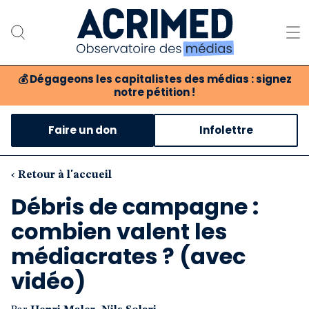
💰
Dégageons les capitalistes des médias : signez
notre pétition !
Notre association
Faire un don
Infolettre
Notre critique des médias
Nos propositions
‹ Retour à l'accueil
Débris de campagne :
Notre revue
combien valent les
Boutique
médiacrates ? (avec
vidéo)