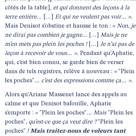
côtés de la table],
et qui donnent des leçons à la
terre entière…
[…]
Et qui ne veulent pas voir… ».
Mais Denisot s’obstine et hausse le ton : «
Non, je
ne dirai pas combien je gagne…
[…]
Mais je ne
m’en mets pas plein les poches !
[…]
Je n’ai pas de
leçon à recevoir de vous… ».
Pendant qu’Aphatie,
qui, c’est bien connu, se garde bien de verser
dans de tels registres, relève à nouveau :
«
"Plein
les poches"
… c’est des expressions comme ça… ».
Alors qu’Ariane Massenet lance des appels au
calme et que Denisot bafouille, Aphatie
s’emporte :
«
"Plein les poches"
… Mais
"Plein les
poches"
, qu’est-ce que ça veut dire ?
"Plein les
poches"
!
Mais traitez-nous de voleurs tant