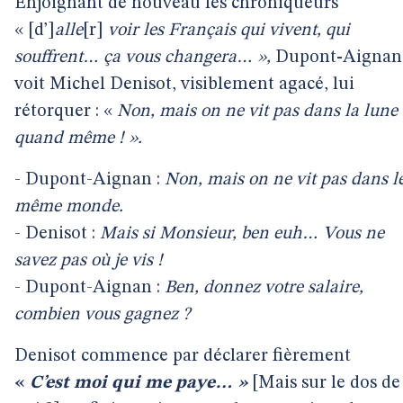
Enjoignant de nouveau les chroniqueurs
« [d’]
alle
[r]
voir les Français qui vivent, qui
souffrent… ça vous changera… »,
Dupont
-
Aignan
voit Michel Denisot, visiblement agacé, lui
rétorquer : «
Non, mais on ne vit pas dans la lune
quand même ! ».
- Dupont-Aignan :
Non, mais on ne vit pas dans l
même monde.
- Denisot :
Mais si Monsieur, ben euh… Vous ne
savez pas où je vis !
- Dupont-Aignan :
Ben, donnez votre salaire,
combien vous gagnez ?
Denisot commence par déclarer fièrement
«
C’est moi qui me paye… »
[Mais sur le dos de