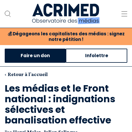
💰
Dégageons les capitalistes des médias : signez
notre pétition !
Notre association
Faire un don
Infolettre
Notre critique des médias
Nos propositions
‹ Retour à l'accueil
Les médias et le Front
Notre revue
national : indignations
Boutique
sélectives et
banalisation effective