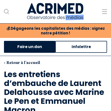
💰
Dégageons les capitalistes des médias : signez
notre pétition !
Notre association
Faire un don
Infolettre
Notre critique des médias
Nos propositions
‹ Retour à l'accueil
Les entretiens
Notre revue
d’embauche de Laurent
Boutique
Delahousse avec Marine
Le Pen et Emmanuel
Macron