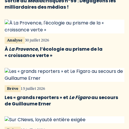
Sortie du
Médiacritiques
n°59 : Dégageons les
milliardaires des médias !
Analyse
30 juillet 2026
À
La Provence
, l’écologie au prisme de la
« croissance verte »
Brève
15 juillet 2026
Les « grands reporters » et
Le Figaro
au secours
de Guillaume Erner