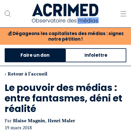
💰
Dégageons les capitalistes des médias : signez
notre pétition !
Notre association
Faire un don
Infolettre
Notre critique des médias
Nos propositions
‹ Retour à l'accueil
Le pouvoir des médias :
Notre revue
entre fantasmes, déni et
Boutique
réalité
Par
Blaise Magnin
,
Henri Maler
19 mars 2018