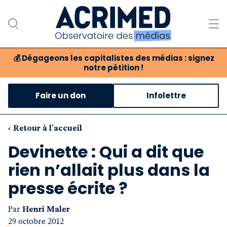
💰
Dégageons les capitalistes des médias : signez
notre pétition !
Notre association
Faire un don
Infolettre
Notre critique des médias
Nos propositions
‹ Retour à l'accueil
Devinette : Qui a dit que
Notre revue
rien n’allait plus dans la
Boutique
presse écrite ?
Par
Henri Maler
29 octobre 2012