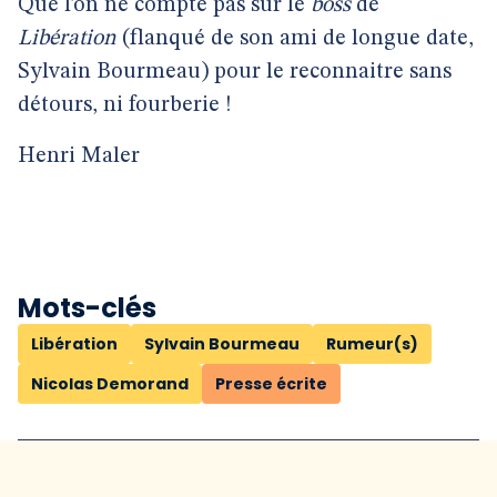
Que l’on ne compte pas sur le
boss
de
Libération
(flanqué de son ami de longue date,
Sylvain Bourmeau) pour le reconnaitre sans
détours, ni fourberie !
Henri Maler
Mots-clés
Libération
Sylvain Bourmeau
Rumeur(s)
Nicolas Demorand
Presse écrite