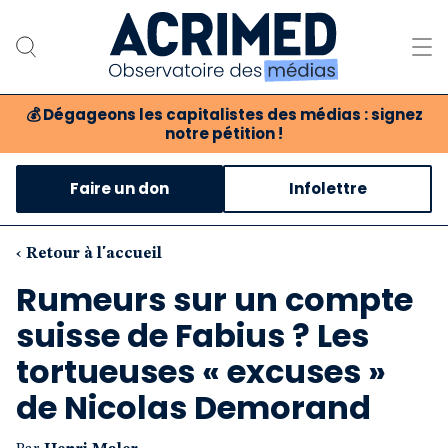
💰
Dégageons les capitalistes des médias : signez
notre pétition !
Notre association
Faire un don
Infolettre
Notre critique des médias
Nos propositions
‹ Retour à l'accueil
Rumeurs sur un compte
Notre revue
suisse de Fabius ? Les
Boutique
tortueuses « excuses »
de Nicolas Demorand