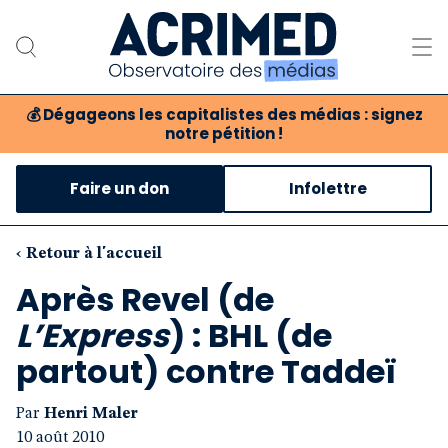
💰
Dégageons les capitalistes des médias : signez
notre pétition !
Notre association
Faire un don
Infolettre
Notre critique des médias
Nos propositions
‹ Retour à l'accueil
Après Revel (de
Notre revue
L’Express
) : BHL (de
Boutique
partout) contre Taddeï
Par
Henri Maler
10 août 2010