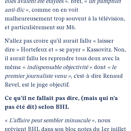
elles avaient été étayées
». Bref, «
un pamphlet
anti-flic
», comme on en voit
malheureusement trop souvent à la télévision,
et particulièrement sur M6.
N’allez pas croire qu’il aurait fallu « laisser
dire » Hortefeux et « se payer » Kassovitz. Non,
il aurait fallu les reprendre tous deux avec la
même «
indispensable objectivité
» dont
« le
premier journaliste venu »
, c’est-à-dire Renaud
Revel, est le juge objectif.
Ce qu’il ne fallait pas dire, (mais qui n’a
pas été dit) selon BHL
«
L’affaire peut sembler minuscule
», nous
prévient BHL dans son bloc notes du 1er juillet