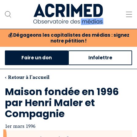
💰
Dégageons les capitalistes des médias : signez
notre pétition !
Notre association
Faire un don
Infolettre
Notre critique des médias
Nos propositions
‹ Retour à l'accueil
Maison fondée en 1996
Notre revue
par Henri Maler et
Boutique
Compagnie
1er mars 1996