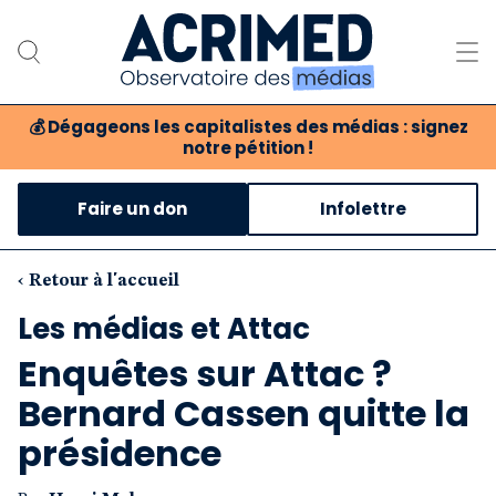
💰
Dégageons les capitalistes des médias : signez
notre pétition !
Notre association
Faire un don
Infolettre
Notre critique des médias
Nos propositions
‹ Retour à l'accueil
Les médias et Attac
Notre revue
Enquêtes sur Attac ?
Boutique
Bernard Cassen quitte la
présidence