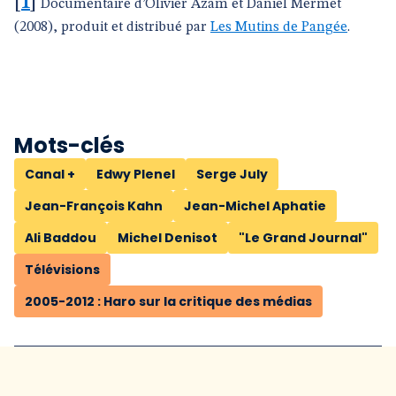
[
1
]
Documentaire d’Olivier Azam et Daniel Mermet
(2008), produit et distribué par
Les Mutins de Pangée
.
Mots-clés
Canal +
Edwy Plenel
Serge July
Jean-François Kahn
Jean-Michel Aphatie
Ali Baddou
Michel Denisot
"Le Grand Journal"
Télévisions
2005-2012 : Haro sur la critique des médias