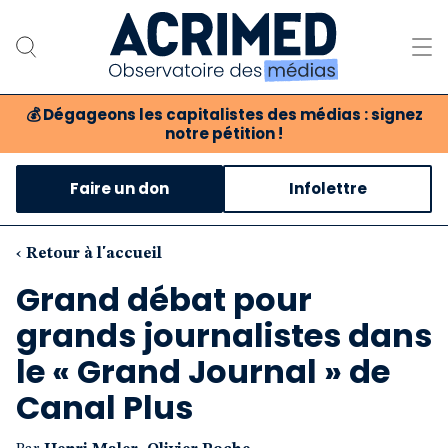
💰
Dégageons les capitalistes des médias : signez
notre pétition !
Notre association
Faire un don
Infolettre
Notre critique des médias
Nos propositions
‹ Retour à l'accueil
Grand débat pour
Notre revue
grands journalistes dans
Boutique
le « Grand Journal » de
Canal Plus