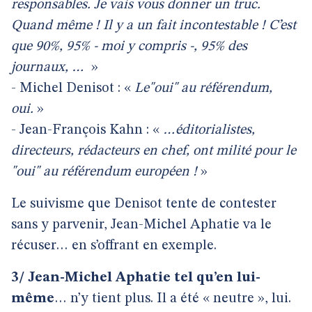
responsables. Je vais vous donner un truc.
Quand même ! Il y a un fait incontestable ! C’est
que 90%, 95% - moi y compris -, 95% des
journaux, …
»
- Michel Denisot : «
Le"oui" au référendum,
oui.
»
- Jean-François Kahn : «
…éditorialistes,
directeurs, rédacteurs en chef, ont milité pour le
"oui" au référendum européen !
»
Le suivisme que Denisot tente de contester
sans y parvenir, Jean-Michel Aphatie va le
récuser… en s’offrant en exemple.
3/ Jean-Michel Aphatie tel qu’en lui-
même
… n’y tient plus. Il a été « neutre », lui.