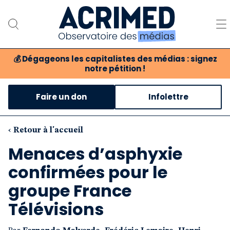
💰
Dégageons les capitalistes des médias : signez
notre pétition !
Notre association
Faire un don
Infolettre
Notre critique des médias
Nos propositions
‹ Retour à l'accueil
Menaces d’asphyxie
Notre revue
confirmées pour le
Boutique
groupe France
Télévisions