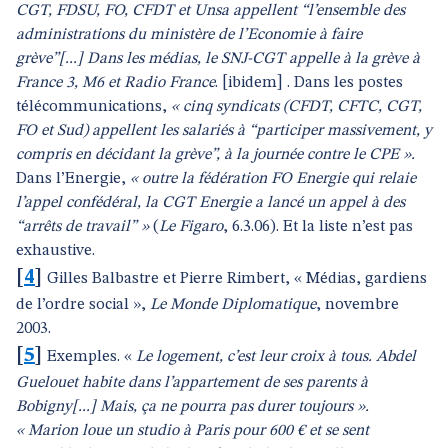
CGT, FDSU, FO, CFDT et Unsa appellent “l’ensemble des
administrations du ministère de l’Economie à faire
grève”[...] Dans les médias, le SNJ-CGT appelle à la grève à
France 3, M6 et Radio France
. [ibidem] . Dans les postes
télécommunications,
« cinq syndicats (CFDT, CFTC, CGT,
FO et Sud) appellent les salariés à “participer massivement, y
compris en décidant la grève”, à la journée contre le CPE ».
Dans l’Energie,
« outre la fédération FO Energie qui relaie
l’appel confédéral, la CGT Energie a lancé un appel à des
“arrêts de travail” »
(
Le Figaro
, 6.3.06). Et la liste n’est pas
exhaustive.
[
4
]
Gilles Balbastre et Pierre Rimbert, « Médias, gardiens
de l’ordre social »,
Le Monde Diplomatique
, novembre
2003.
[
5
]
Exemples. «
Le logement, c’est leur croix à tous. Abdel
Guelouet habite dans l’appartement de ses parents à
Bobigny[...] Mais, ça ne pourra pas durer toujours ».
« Marion loue un studio à Paris pour 600 € et se sent