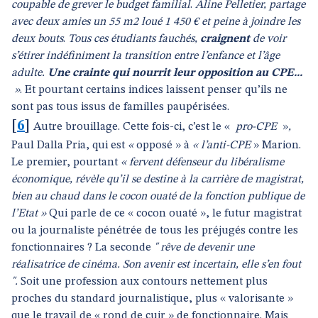
coupable de grever le budget familial
.
Aline Pelletier, partage
avec deux amies un 55 m2 loué 1 450 € et peine à joindre les
deux bouts
.
Tous ces étudiants fauchés,
craignent
de voir
s’étirer indéfiniment la transition entre l’enfance et l’âge
adulte.
Une crainte qui nourrit leur opposition au CPE...
»
. Et pourtant certains indices laissent penser qu’ils ne
sont pas tous issus de familles paupérisées.
[
6
]
Autre brouillage.
Cette fois-ci, c’est le «
pro-CPE
»
,
Paul Dalla Pria, qui est
«
opposé » à
« l’anti-CPE
» Marion.
Le premier, pourtant
« fervent défenseur du libéralisme
économique, révèle qu’il se destine à la carrière de magistrat,
bien au chaud dans le cocon ouaté de la fonction publique de
l’Etat »
Qui parle de ce « cocon ouaté », le futur magistrat
ou la journaliste pénétrée de tous les préjugés contre les
fonctionnaires ?
La seconde
" rêve de devenir une
réalisatrice de cinéma. Son avenir est incertain, elle s’en fout
".
Soit une profession aux contours nettement plus
proches du standard journalistique, plus « valorisante »
que le travail de « rond de cuir » de fonctionnaire.
Mais