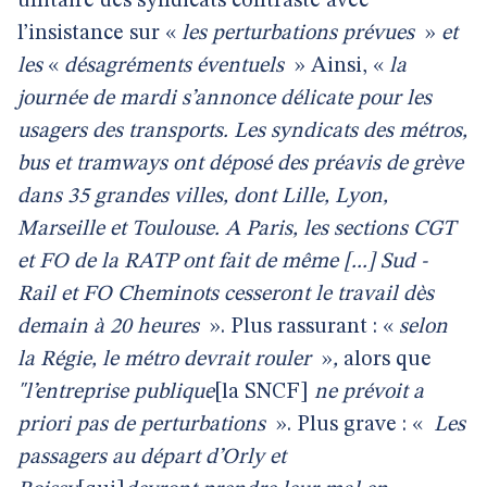
unitaire des syndicats contraste avec
l’insistance sur «
les perturbations prévues
»
et
les
«
désagréments éventuels
»
Ainsi, «
la
journée de mardi s’annonce délicate pour les
usagers des transports. Les syndicats des métros,
bus et tramways ont déposé des préavis de grève
dans 35 grandes villes, dont Lille, Lyon,
Marseille et Toulouse. A Paris, les sections CGT
et FO de la RATP ont fait de même [...] Sud -
Rail et FO Cheminots cesseront le travail dès
demain à 20 heures
». Plus rassurant : «
selon
la Régie, le métro devrait rouler
»
,
alors que
"l’entreprise publique
[la SNCF]
ne prévoit a
priori pas de perturbations
». Plus grave : «
Les
passagers au départ d’Orly et