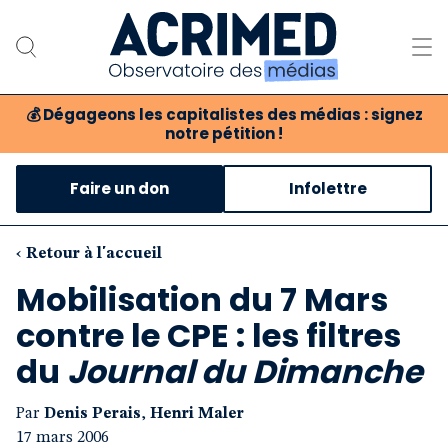
💰
Dégageons les capitalistes des médias : signez
notre pétition !
Notre association
Faire un don
Infolettre
Notre critique des médias
Nos propositions
‹ Retour à l'accueil
Mobilisation du 7 Mars
Notre revue
contre le CPE : les filtres
Boutique
du
Journal du Dimanche
Par
Denis Perais
,
Henri Maler
17 mars 2006