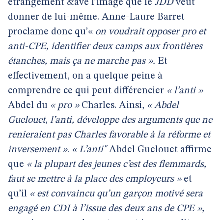
étrangement &ave l’image que le
JDD
veut
donner de lui-même. Anne-Laure Barret
proclame donc qu’«
on voudrait opposer pro et
anti-CPE, identifier deux camps aux frontières
étanches, mais ça ne marche pas ».
Et
effectivement, on a quelque peine à
comprendre ce qui peut différencier
« l’anti »
Abdel du
« pro »
Charles. Ainsi,
« Abdel
Guelouet, l’anti, développe des arguments que ne
renieraient pas Charles favorable à la réforme et
inversement »
.
« L’anti"
Abdel Guelouet affirme
que
« la plupart des jeunes c’est des flemmards,
faut se mettre à la place des employeurs »
et
qu’il
« est convaincu qu’un garçon motivé sera
engagé en CDI à l’issue des deux ans de CPE »,