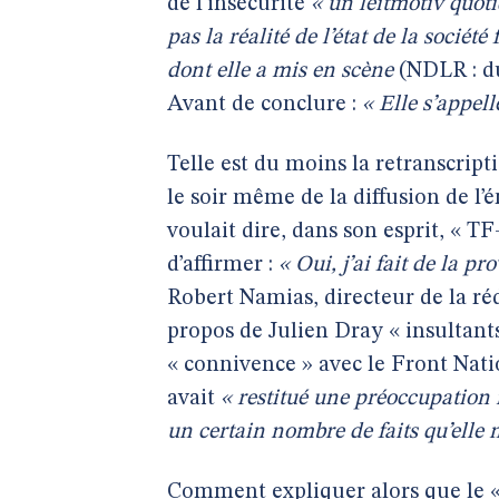
de l’insécurité
« un leitmotiv quoti
pas la réalité de l’état de la société
dont elle a mis en scène
(NDLR : du
Avant de conclure :
« Elle s’appel
Telle est du moins la retranscript
le soir même de la diffusion de l’
voulait dire, dans son esprit, « T
d’affirmer :
« Oui, j’ai fait de la p
Robert Namias, directeur de la réd
propos de Julien Dray « insultant
« connivence » avec le Front Natio
avait
« restitué une préoccupation
un certain nombre de faits qu’elle 
Comment expliquer alors que le 