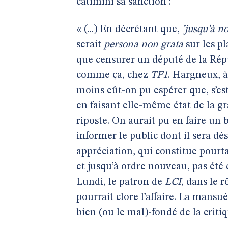
catimini sa sanction :
« (...) En décrétant que,
’jusqu’à n
serait
persona non grata
sur les p
que censurer un député de la Répub
comme ça, chez
TF1
. Hargneux, à
moins eût-on pu espérer que, s’e
en faisant elle-même état de la g
riposte. On aurait pu en faire un
informer le public dont il sera d
appréciation, qui constitue pourt
et jusqu’à ordre nouveau, pas été
Lundi, le patron de
LCI
, dans le 
pourrait clore l’affaire. La mans
bien (ou le mal)-fondé de la critiq