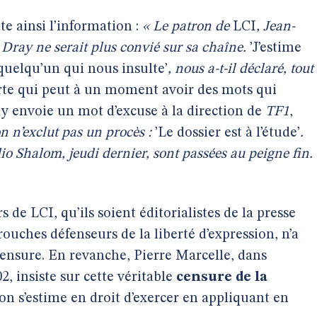
te ainsi l’information :
« Le patron de
LCI
, Jean-
 Dray ne serait plus convié sur sa chaîne.
’J’estime
 quelqu’un qui nous insulte’
, nous a-t-il déclaré, tout
rte qui peut à un moment avoir des mots qui
ay envoie un mot d’excuse à la direction de
TF1
,
on n’exclut pas un procès :
’Le dossier est à l’étude’
.
io Shalom
, jeudi dernier, sont passées au peigne fin.
 de LCI, qu’ils soient éditorialistes de la presse
rouches défenseurs de la liberté d’expression, n’a
 censure. En revanche, Pierre Marcelle, dans
, insiste sur cette véritable
censure de la
on s’estime en droit d’exercer en appliquant en