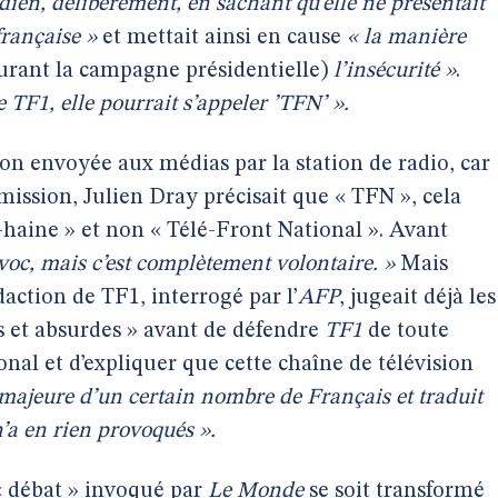
dien, délibérément, en sachant qu’elle ne présentait
 française »
et mettait ainsi en cause
« la manière
rant la campagne présidentielle)
l’insécurité »
.
le
TF1
, elle pourrait s’appeler ’TFN’ ».
ion envoyée aux médias par la station de radio, car
émission, Julien Dray précisait que « TFN », cela
F-haine » et non « Télé-Front National ». Avant
rovoc, mais c’est complètement volontaire. »
Mais
action de TF1, interrogé par l’
AFP
, jugeait déjà les
s et absurdes » avant de défendre
TF1
de toute
nal et d’expliquer que cette chaîne de télévision
 majeure d’un certain nombre de Français et traduit
n’a en rien provoqués ».
« débat » invoqué par
Le Monde
se soit transformé