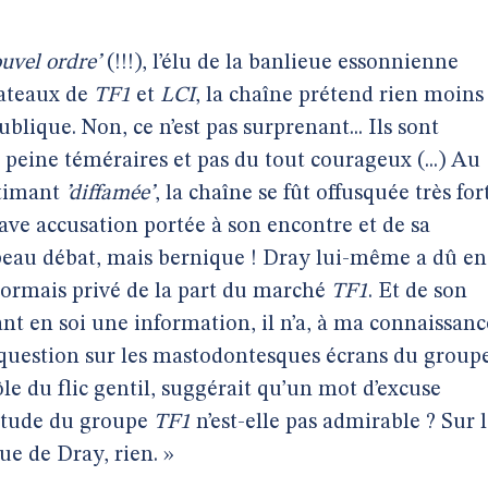
ouvel ordre’
(!!!), l’élu de la banlieue essonnienne
lateaux de
TF1
et
LCI
, la chaîne prétend rien moins
lique. Non, ce n’est pas surprenant... Ils sont
 peine téméraires et pas du tout courageux (...) Au
stimant
’diffamée’
, la chaîne se fût offusquée très for
rave accusation portée à son encontre et de sa
 beau débat, mais bernique ! Dray lui-même a dû en
ésormais privé de la part du marché
TF1
. Et de son
ant en soi une information, il n’a, à ma connaissanc
 question sur les mastodontesques écrans du groupe
rôle du flic gentil, suggérait qu’un mot d’excuse
uétude du groupe
TF1
n’est-elle pas admirable ? Sur 
ue de Dray, rien. »