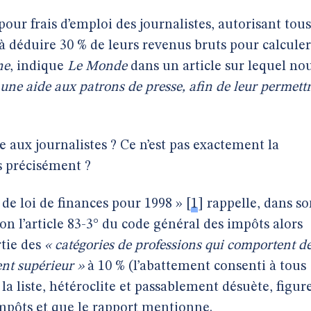
pour frais d’emploi des journalistes, autorisant tous
e à déduire 30 % de leurs revenus bruts pour calculer
ne
, indique
Le Monde
dans un article sur lequel no
 une aide aux patrons de presse, afin de leur permett
 aux journalistes ? Ce n’est pas exactement la
s précisément ?
 de loi de finances
pour 1998 »
[
1
]
rappelle, dans so
on l’article 83-3° du code général des impôts alors
rtie des
« catégories de professions qui comportent d
ent supérieur »
à 10 % (l’abattement consenti à tous
t la liste, hétéroclite et passablement désuète, figur
impôts et
que le rapport mentionne
.