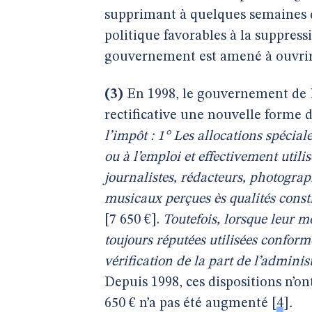
supprimant à quelques semaines d
politique favorables à la suppress
gouvernement est amené à ouvrir
(3)
En 1998, le gouvernement de Li
rectificative une nouvelle forme de
l’impôt : 1° Les allocations spécial
ou à l’emploi et effectivement util
journalistes, rédacteurs, photograp
musicaux perçues ès qualités consti
[7 650 €].
Toutefois, lorsque leur mo
toujours réputées utilisées confor
vérification de la part de l’adminis
Depuis 1998, ces dispositions n’on
650 € n’a pas été augmenté
[
4
]
.