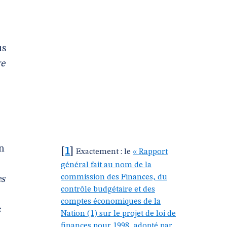
us
re
n
[
1
]
Exactement : le
« Rapport
général fait au nom de la
commission des Finances, du
es
contrôle budgétaire et des
comptes économiques de la
e
Nation (1) sur le projet de loi de
finances pour 1998, adopté par