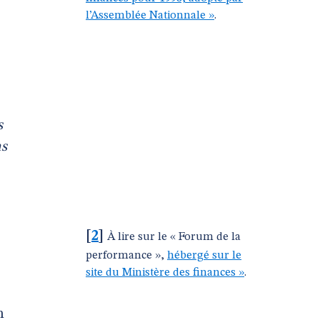
l’Assemblée Nationnale »
.
s
ns
[
2
]
À lire sur le « Forum de la
performance »,
hébergé sur le
site du Ministère des finances »
.
n