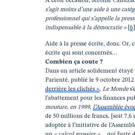
À cette occasion, Jérôme Cahuzac,
s’agit moins d’une aide à une catég
professionnel qui s’appelle la presse
indispensable à la démocratie »
[
6
Aide à la presse écrite, donc. Or, 
écrite qui sont concernés…
Combien ça coute ?
Dans un article solidement étayé
Parienté, publié le 9 octobre 2012 
derrière les clichés »
,
Le Monde
s’
l’abattement pour les finances pu
mouture, en 1999,
l’Assemblée évo
de 50 millions de francs, [soit 7,
adoptée à l’initiative de l’Assembl
un
« calcul grossier »
… qui faute d