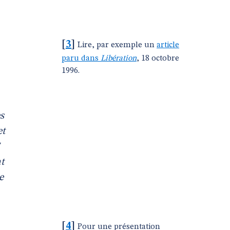
[
3
]
Lire, par exemple un
article
paru dans
Libération
, 18 octobre
1996.
s
et
t
e
[
4
]
Pour une présentation