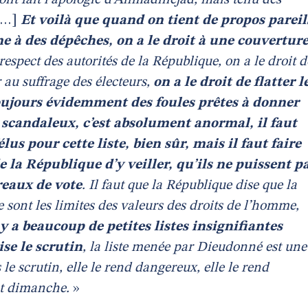
ont fait l’apologie d’Ahmadinejad, mais tenu des
[…]
Et voilà que quand on tient de propos pareil
me à des dépêches, on a le droit à une couvertur
 respect des autorités de la République, on a le droit d
r au suffrage des électeurs,
on a le droit de flatter l
 toujours évidemment des foules prêtes à donner
 scandaleux, c’est absolument anormal, il faut
’élus pour cette liste, bien sûr, mais il faut faire
de la République d’y veiller, qu’ils ne puissent p
reaux de vote
. Il faut que la République dise que la
ce sont les limites des valeurs des droits de l’homme,
 y a beaucoup de petites listes insignifiantes
ise le scrutin
, la liste menée par Dieudonné est une
s le scrutin, elle le rend dangereux, elle le rend
ant dimanche.
»