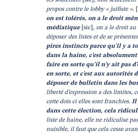
les soutenant
[sic]
, non seulement 
propos contre le lobby « juifiste ».
on est tolérés, on a le droit mê
médiatique
[sic]
, on a le droit au
déposer des listes et de se présente
pires instincts parce qu’il y a
dans la haine, c’est absolument
faire en sorte qu’il n’y ait pas d
en sorte, et c’est aux autorités 
déposer de bulletin dans les bu
liberté d’expression a des limites, 
cette dois ci elles sont franchies.
Il
dans cette élection, cela ridicul
liste de haine, elle ne ridiculise pa
nuisible, il faut que cela cesse av