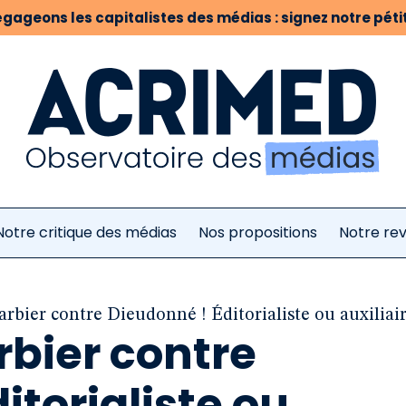
gageons les capitalistes des médias : signez notre pétit
Notre critique des médias
Nos propositions
Notre re
rbier contre Dieudonné ! Éditorialiste ou auxiliair
rbier contre
itorialiste ou