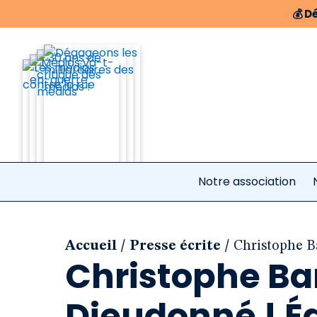
💰
Dé
Notre association
/
/
Accueil
Presse écrite
Christophe Ba
Christophe Ba
Dieudonné ! Éd