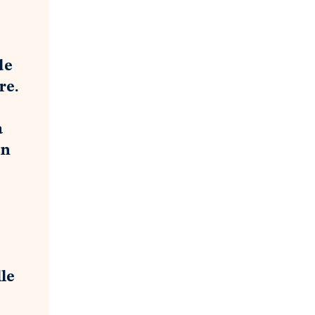
de
re.
a
en
lle