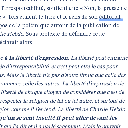
Pour se défendre des effets de cet acharnement,
l’irresponsabilité, soutient que « Non, la presse ne
. Tels étaient le titre et le sens de son
éditorial-
pos de la polémique autour de la publication de
lie Hebdo
. Sous prétexte de défendre cette
clarait alors :
e à la liberté d’expression
. La liberté peut entraîne
d’irresponsabilité, et c’est peut-être le cas pour
. Mais la liberté n’a pas d’autre limite que celle des
ommence celle des autres. La liberté d’expression de
liberté de chaque citoyen de considérer que c’est de
specter la religion de tel ou tel autre, et surtout de
igion comme il l’entend. La liberté de Charlie Hebdo
qu’un se sent insulté il peut aller devant les
t qui l’a dit et il a parlé sagement. Mais le pouvoir