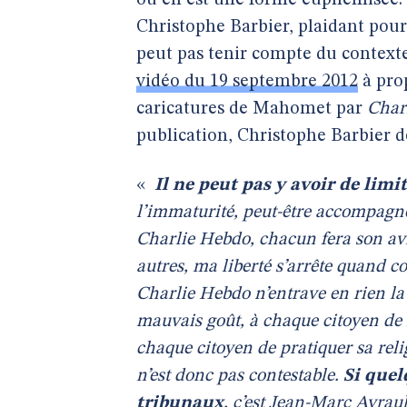
ou en est une forme euphémisée. 
Christophe Barbier, plaidant pour 
peut pas tenir compte du contexte »
vidéo du 19 septembre 2012
à pro
caricatures de Mahomet par
Char
publication, Christophe Barbier dé
«
Il ne peut pas y avoir de limit
l’immaturité, peut-être accompagnée 
Charlie Hebdo, chacun fera son avis
autres, ma liberté s’arrête quand c
Charlie Hebdo n’entrave en rien la 
mauvais goût, à chaque citoyen de re
chaque citoyen de pratiquer sa rel
n’est donc pas contestable.
Si quel
tribunaux
, c’est Jean-Marc Ayraul