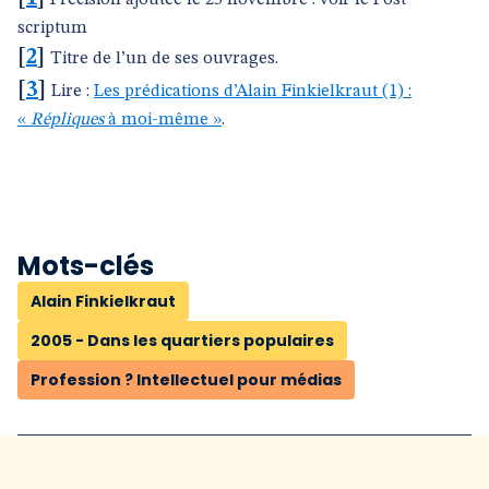
Précision ajoutée le 25 novembre : voir le Post-
scriptum
[
2
]
Titre de l’un de ses ouvrages.
[
3
]
Lire :
Les prédications d’Alain Finkielkraut (1) :
«
Répliques
à moi-même »
.
Mots-clés
Alain Finkielkraut
2005 - Dans les quartiers populaires
Profession ? Intellectuel pour médias