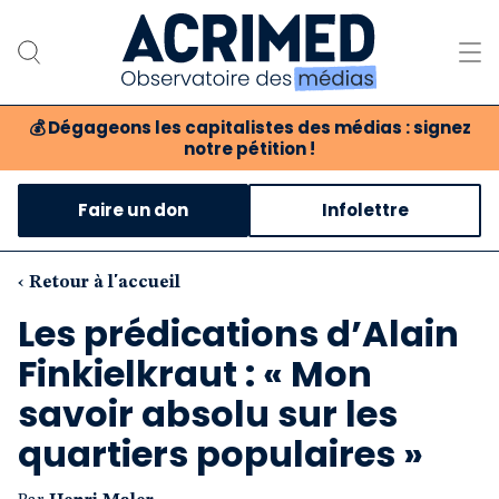
💰
Dégageons les capitalistes des médias : signez
notre pétition !
Notre association
Faire un don
Infolettre
Notre critique des médias
Nos propositions
‹ Retour à l'accueil
Les prédications d’Alain
Notre revue
Finkielkraut : « Mon
Boutique
savoir absolu sur les
quartiers populaires »