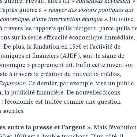
ès-guerre. Prévaut alors un
« consensus keynésien »
 l’après-guerre à
« relayer des visions politiques qui
économique, d’une intervention étatique »
. En outre,
travers les rapports qu’ils rédigent, parce qu’ils n
tions sur la seule efficacité économique immédiate,
 De plus, la fondation en 1956 et l’activité de
nomiques et financiers (AJEF), sont le signe de
conomique » proprement dit. Enfin cette invention
te à travers la création de nouveaux médias,
Expansion
. Ce dernier, par exemple, vise un public
n, la publicité financière. De nouvelles façons
 : l’économie est traitée comme une question
 sociales.
s entre la presse et l’argent ».
Mais l’évolution