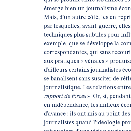
qui se produit entre les années 19
émerge bien un journalisme écono
Mais, d’un autre côté, les entrepri
par lesquelles, avant-guerre, elle
techniques plus subtiles pour influ
exemple, que se développe la comm
correspondantes, qui sans recourir 
aux pratiques « vénales » produise
d’ailleurs certains journalistes 
se banalisent sans susciter de réfl
journalistique. Les relations ent
rapport de forces
». Or, si, pendant
en indépendance, les milieux éco
d’avance : ils ont mis au point des
journalistes quand l’idéologie pr