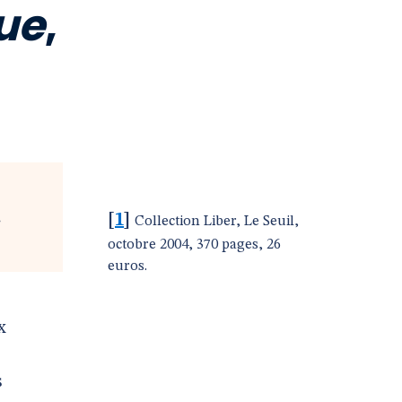
que
,
.
[
1
]
Collection Liber, Le Seuil,
octobre 2004, 370 pages, 26
euros.
x
s