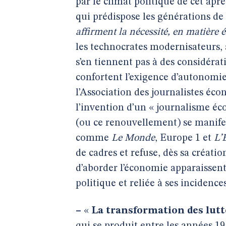
par le climat politique de cet apr
qui prédispose les générations de
affirment la nécessité, en matière 
les technocrates modernisateurs, à 
s’en tiennent pas à des considéra
confortent l’exigence d’autonomie.
l’Association des journalistes éco
l’invention d’un « journalisme é
(ou ce renouvellement) se manifes
comme
Le Monde
, Europe 1 et
L’
de cadres et refuse, dès sa créatio
d’aborder l’économie apparaissent
politique et reliée à ses incidences
–
«
La transformation des lutte