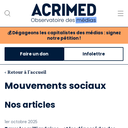
💰
Dégageons les capitalistes des médias : signez
notre pétition !
Notre association
Faire un don
Infolettre
Notre critique des médias
Nos propositions
‹ Retour à l'accueil
Mouvements sociaux
Notre revue
Boutique
Nos articles
1er octobre 2025