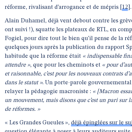
réforme, rivalisant d’arrogance et de mépris
[
12
]
.
Alain Duhamel, déjà vent debout contre les grèves
ont suivi !), squatte les plateaux de RTL, en c
Fogiel, pour dire tout le bien qu’il pense de la réf
quelques jours après la publication du rapport S
habitude que la réforme était
« indispensable fi
attendre »
, que pour les cheminots et
« pour d’au
et raisonnable, c’est pour les nouveaux contrats d’a
dans le statut »
. Un porte-parole gouvernemental d
relayer la pédagogie macroniste :
« [Macron essai
un mouvement, mais disons que c’est un pari sur la
de réformes. »
« Les Grandes Gueules »,
déjà épinglées sur le su
question élégante à poser à leurs auditeurs suite