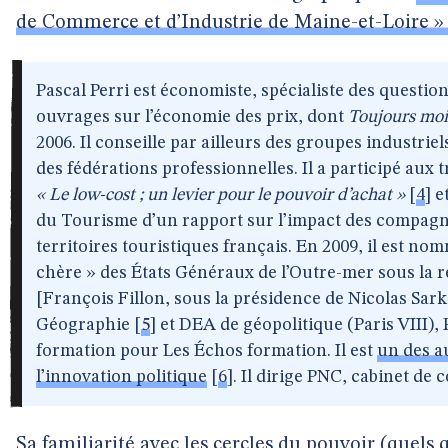
de Commerce et d’Industrie de Maine-et-Loire » 
Pascal Perri est économiste, spécialiste des questio
ouvrages sur l’économie des prix, dont
Toujours moin
2006. Il conseille par ailleurs des groupes industriel
des fédérations professionnelles. Il a participé aux
« Le low-cost ; un levier pour le pouvoir d’achat »
[
4
]
et
du Tourisme d’un rapport sur l’impact des compagni
territoires touristiques français. En 2009, il est n
chère » des États Généraux de l’Outre-mer sous la r
[François Fillon, sous la présidence de Nicolas Sa
Géographie
[
5
]
et DEA de géopolitique (Paris VIII), 
formation pour Les Échos formation. Il est
un des a
l’innovation politique
[
6
]
. Il dirige PNC, cabinet de 
Sa familiarité avec les cercles du pouvoir (quels