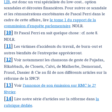
LIB
, est donc un vrai spécialiste du low-cost... option
scandales et déroutes financières. Pour suivre ce scandale
et les rémunérations exorbitantes de Pascal Perri dans le
cadre de cette affaire, lire
le tome 1 du rapport de la
commission d’enquête parlementaire
. NDLR.
[
10
]
Et Pascal Perri en sait quelque chose : cf. note 8.
NDLR.
[
11
]
Les victimes d’accidents du travail, de burn-out et
autres bienfaits de l’entreprise apprécieront.
[
12
]
Voir notamment les chansons de geste de Pujadas,
Elkabbach, de Closets, Calvi, de Malherbe, Demorand,
Praud, Dassier & Cie au fil de nos différents articles sur la
réforme de la SNCF.
[
13
]
Voir
l’annonce de son émission sur RMC le 27
février
.
[
14
]
Lire notre série d’articles sur la réforme dans
la
rubrique dédiée
.