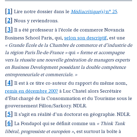
[
1
]
Lire notre dossier dans le
Médiacritique(s)
n° 25
.
[
2
]
Nous y reviendrons.
[
3
]
Il a été professeur à l’école de commerce Novancia
Business School Paris, qui,
selon son descriptif
, est une
« Grande École de la Chambre de commerce et d’industrie de
la région Paris Île-de-France »
qui
« forme et accompagne
vers la réussite une nouvelle génération de managers experts
en Business Development possédant la double compétence
entrepreneuriale et commerciale. »
[
4
]
Il est à ce titre co-auteur du rapport du même nom,
remis en décembre 2007
à Luc Chatel alors Secrétaire
d’État chargé de la Consommation et du Tourisme sous le
gouvernement Fillon/Sarkozy. NDLR.
[
5
]
Il s’agit en réalité d’un doctorat en géographie. NDLR.
[
6
]
La Fondapol qui se définit comme un
« Think Tank
libéral, progressiste et européen »
, est surtout la boîte à