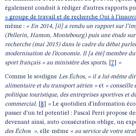
également conduit à rédiger d’autres rapports pub
« groupe de travail et de recherche Oui à l’innova
même :
« En 2014, [il] a rendu un rapport sur l’
(Pellerin, Hamon, Montebourg) puis une étude sur 
recherche (mai 2015) dans le cadre du débat parlem
modernisation de l’économie. Il [a été] membre du 
sport français » au ministère des sports.
[
7
]
»
Comme le souligne
Les Échos
,
« il a lui-même dir
alimentaire et du transport aérien »
et
« conseille 
politique touristique, des entreprises sportives et 
commercial.
[
8
]
»
Le quotidien d’information éco
passer d’un tel potentiel : Pascal Perri propose 
devenant ainsi, auto-consécration oblige, un exp
des
Échos
»
, elle-même
« au service de votre strat