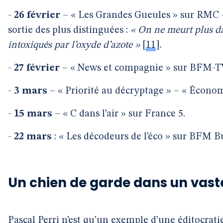
-
26 février
– « Les Grandes Gueules » sur RMC –
sortie des plus distinguées :
« On ne meurt plus da
intoxiqués par l’oxyde d’azote »
[
11
]
.
-
27 février
– « News et compagnie » sur BFM-TV
-
3 mars
– « Priorité au décryptage » – « Économ
-
15 mars
– « C dans l’air » sur France 5.
-
22 mars
: « Les décodeurs de l’éco » sur BFM B
Un chien de garde dans un vast
Pascal Perri n’est qu’un exemple d’une éditocrati