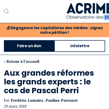
💰
Dégageons les capitalistes des médias : signez
notre pétition !
Notre associat
Faire un don
Infolettre
Notre critique des 
Nos propositio
‹ Retour à l'accueil
Aux grandes réformes
Notre revue
les grands experts : le
Boutique
cas de Pascal Perri
Par
Frédéric Lemaire
,
Pauline Perrenot
29 mars 2018