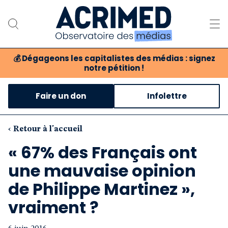
💰
Dégageons les capitalistes des médias : signez
notre pétition !
Notre association
Faire un don
Infolettre
Notre critique des médias
Nos propositions
‹ Retour à l'accueil
« 67% des Français ont
Notre revue
une mauvaise opinion
Boutique
de Philippe Martinez »,
vraiment ?