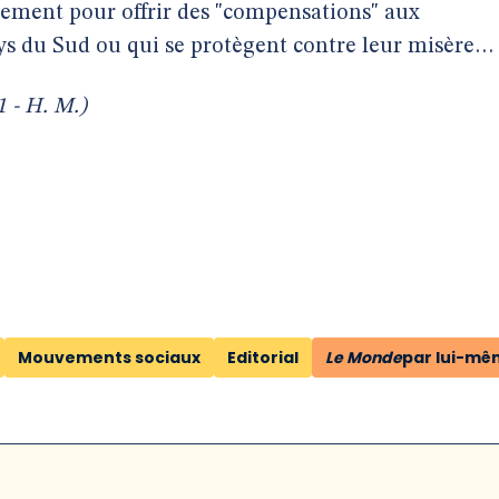
ement pour offrir des "compensations" aux
ays du Sud ou qui se protègent contre leur misère…
1 - H. M.)
Mouvements sociaux
Editorial
Le Monde
par lui-mê