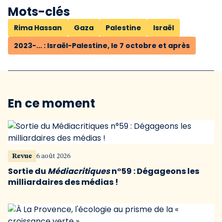
Mots-clés
Rima Hassan
Gaza
Palestine
Israël
2023-... : Israël-Palestine, le 7 octobre et après
En ce moment
Revue
6 août 2026
Sortie du
Médiacritiques
n°59 : Dégageons les
milliardaires des médias !