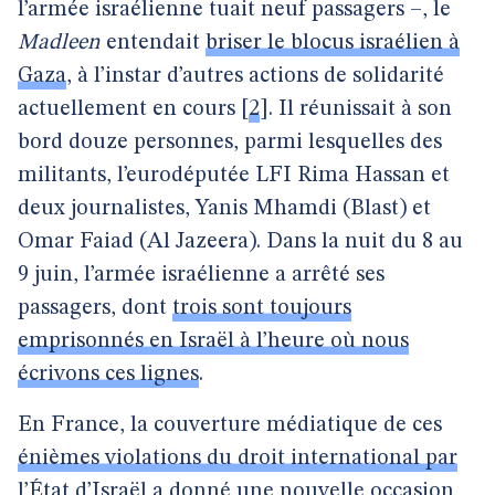
l’armée israélienne tuait neuf passagers –, le
Madleen
entendait
briser le blocus israélien à
Gaza
, à l’instar d’autres actions de solidarité
actuellement en cours
[
2
]
. Il réunissait à son
bord douze personnes, parmi lesquelles des
militants, l’eurodéputée LFI Rima Hassan et
deux journalistes, Yanis Mhamdi (Blast) et
Omar Faiad (Al Jazeera). Dans la nuit du 8 au
9 juin, l’armée israélienne a arrêté ses
passagers, dont
trois sont toujours
emprisonnés en Israël à l’heure où nous
écrivons ces lignes
.
En France, la couverture médiatique de ces
énièmes violations du droit international par
l’État d’Israël
a donné une nouvelle occasion