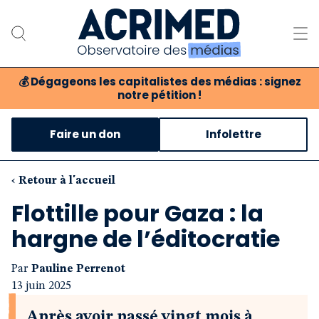
💰
Dégageons les capitalistes des médias : signez
notre pétition !
Notre association
Faire un don
Infolettre
Notre critique des médias
Nos propositions
‹ Retour à l'accueil
Flottille pour Gaza : la
Notre revue
hargne de l’éditocratie
Boutique
Par
Pauline Perrenot
13 juin 2025
Après avoir passé vingt mois à