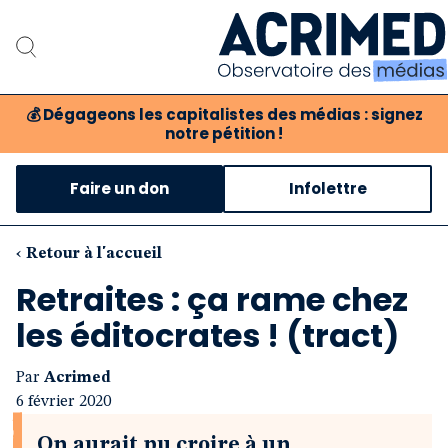
💰
Dégageons les capitalistes des médias : signez
notre pétition !
Notre association
Faire un don
Infolettre
Notre critique des média
Nos propositions
‹ Retour à l'accueil
Retraites : ça rame chez
Notre revue
les éditocrates ! (tract)
Boutique
Par
Acrimed
6 février 2020
On aurait pu croire à un