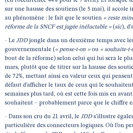
(en l’occurrence 44% pour le 7 avril). Et lorsque 
sur une hausse des soutiens (le 5 mai), il accol
au phénomène : le fait que le soutien
« reste mino
réforme de la SNCF est jugée inéluctable »
(
sic
), d
- Le
JDD
jongle dans un deuxième temps avec les d
gouvernementale (
« pense-t-on »
ou
« souhaite-t-
bout de la réforme) selon celui qui lui sera le plus
mars, plutôt que de titrer sur la hausse des souti
de 72%, mettant ainsi en valeur ceux qui pensen
défaut d’afficher le taux de ceux qui le souhaite
semaines plus tard, où est cette fois mis en avan
souhaitent – probablement parce que le chiffre e
- Dans son cru du 21 avril, le
JDD
s’illustre égal
particulière des connecteurs logiques. Où l’on peu