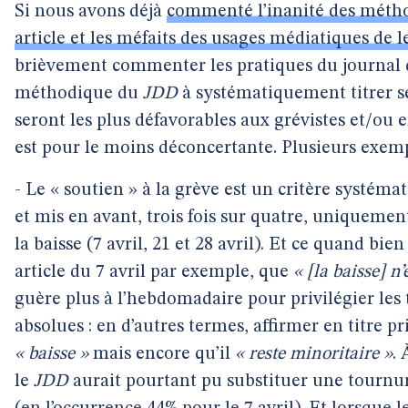
Si nous avons déjà
commenté l’inanité des métho
article et les méfaits des usages médiatiques de l
brièvement commenter les pratiques du journal d
méthodique du
JDD
à systématiquement titrer se
seront les plus défavorables aux grévistes et/o
est pour le moins déconcertante. Plusieurs exemp
- Le « soutien » à la grève est un critère systé
et mis en avant, trois fois sur quatre, uniquemen
la baisse (7 avril, 21 et 28 avril). Et ce quand bi
article du 7 avril par exemple, que
« [la baisse] n
guère plus à l’hebdomadaire pour privilégier les 
absolues : en d’autres termes, affirmer en titre 
« baisse »
mais encore qu’il
« reste minoritaire »
.
le
JDD
aurait pourtant pu substituer une tournu