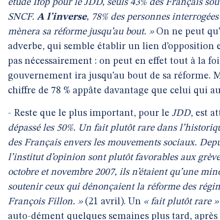
étude Ifop pour le JDD, seuls 43% des Français sou
SNCF.
A l’inverse
, 78% des personnes interrogé
mènera sa réforme jusqu’au bout. »
On ne peut qu’ê
adverbe, qui semble établir un lien d’opposition 
pas nécessairement : on peut en effet tout à la fo
gouvernement ira jusqu’au bout de sa réforme. Ma
chiffre de 78 % appâte davantage que celui qui aur
- Reste que le plus important, pour le
JDD
, est a
dépassé les 50%. Un fait plutôt rare dans l’historiq
des Français envers les mouvements sociaux. Depui
l’institut d’opinion sont plutôt favorables aux grèv
octobre et novembre 2007, ils n’étaient qu’une min
soutenir ceux qui dénonçaient la réforme des rég
François Fillon. »
(21 avril). Un
« fait plutôt rare »
auto-dément quelques semaines plus tard, après 