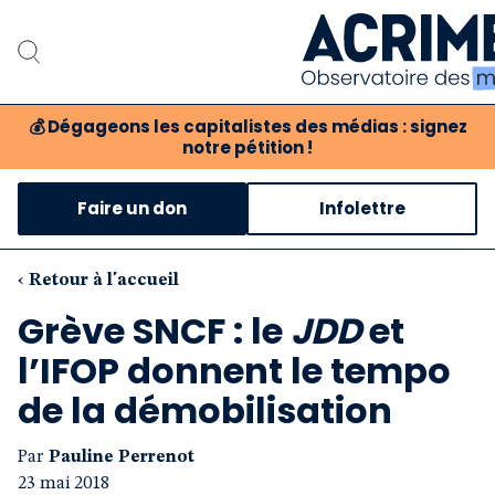
💰
Dégageons les capitalistes des médias : signez
notre pétition !
Notre associat
Faire un don
Infolettre
Notre critique des 
Nos propositio
‹ Retour à l'accueil
Grève SNCF : le
JDD
et
Notre revue
l’IFOP donnent le tempo
Boutique
de la démobilisation
Par
Pauline Perrenot
23 mai 2018