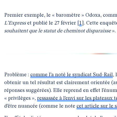
Premier exemple, le « baromètre » Odoxa, comm
L’Express
et publié le 27 février
[
1
]
. Cette enquêt
souhaitent que le statut de cheminot disparaisse
».
Problème :
comme l’a noté le syndicat Sud-Rail
,
obtenir un tel résultat est clairement orientée (au
réponses suggérées). Elle reprend en effet l’énu
« privilèges »,
ressassée à l’envi sur les plateaux t
d’être nuancée (comme le note
cet article sur le 