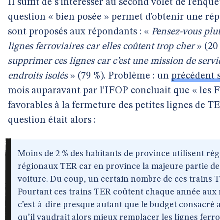
Il suffit de s’intéresser au second volet de l’enq
question « bien posée » permet d’obtenir une ré
sont proposés aux répondants : «
Pensez-vous plutô
lignes ferroviaires car elles coûtent trop cher
» (20
supprimer ces lignes car c’est une mission de servi
endroits isolés
» (79 %). Problème : un
précédent 
mois auparavant par l’IFOP concluait que « les F
favorables à la fermeture des petites lignes de TE
question était alors :
Moins de 2 % des habitants de province utilisent rég
régionaux TER car en province la majeure partie de
voiture. Du coup, un certain nombre de ces trains T
Pourtant ces trains TER coûtent chaque année aux r
c’est-à-dire presque autant que le budget consacré a
qu’il vaudrait alors mieux remplacer les lignes ferr