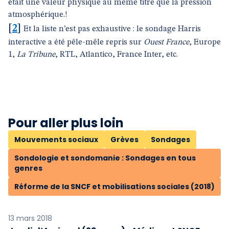
était une valeur physique au même titre que la pression
atmosphérique.!
[
2
]
Et la liste n’est pas exhaustive : le sondage Harris
interactive a été pêle-mêle repris sur
Ouest France
, Europe
1,
La Tribune
, RTL, Atlantico, France Inter, etc.
Pour aller plus loin
Mouvements sociaux
Grèves
Sondages
Sondologie et sondomanie : Sondages en tous
genres
Réforme de la SNCF et mobilisations sociales (2018)
13 mars 2018