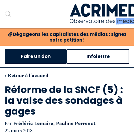
💰
Dégageons les capitalistes des médias : signez
notre pétition !
Notre association
Faire un don
Infolettre
Notre critique des médi
Nos propositions
‹ Retour à l'accueil
Réforme de la SNCF (5) :
Notre revue
la valse des sondages à
Boutique
gages
Par
Frédéric Lemaire
,
Pauline Perrenot
22 mars 2018