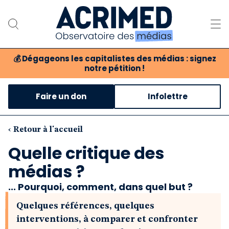
💰
Dégageons les capitalistes des médias : signez
notre pétition !
Notre association
Faire un don
Infolettre
Notre critique des médias
Nos propositions
‹ Retour à l'accueil
Quelle critique des
Notre revue
médias ?
Boutique
... Pourquoi, comment, dans quel but ?
Quelques références, quelques
interventions, à comparer et confronter