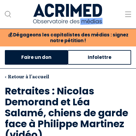
💰
Dégageons les capitalistes des médias : signez
notre pétition !
Notre association
Faire un don
Infolettre
Notre critique des médias
Nos propositions
‹ Retour à l'accueil
Retraites : Nicolas
Notre revue
Demorand et Léa
Boutique
Salamé, chiens de garde
face à Philippe Martinez
(vidéo)