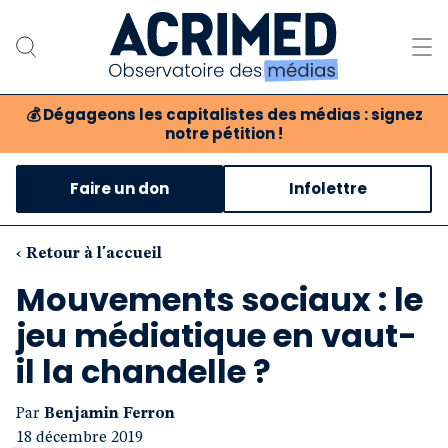
💰
Dégageons les capitalistes des médias : signez
notre pétition !
Notre association
Faire un don
Infolettre
Notre critique des médias
Nos propositions
‹ Retour à l'accueil
Mouvements sociaux : le
Notre revue
jeu médiatique en vaut-
Boutique
il la chandelle ?
Par
Benjamin Ferron
18 décembre 2019