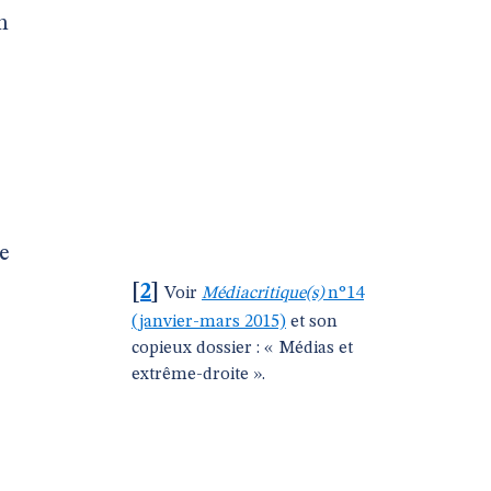
n
le
[
2
]
Voir
Médiacritique(s)
n°14
(janvier-mars 2015)
et son
copieux dossier : « Médias et
extrême-droite ».