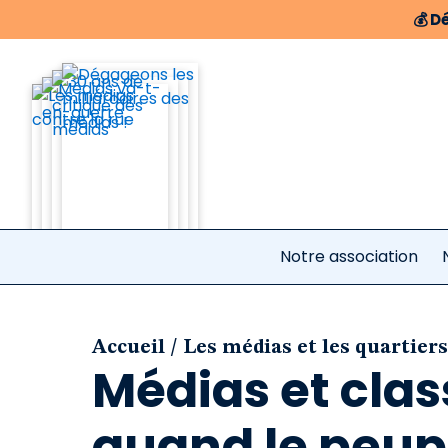
💰
Dé
Notre association
/
Accueil
Les médias et les quartier
Médias et clas
quand le peup