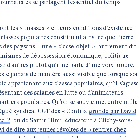
ournalistes se partagent l’essentiel du temps
nt les « masses » et leurs conditions d’existence
 classes populaires constituent ainsi ce que Pierre
des paysans – une « classe-objet », autrement dit
anismes de dépossession économique, politique
ar d’autres plutôt qu’il ne parle d’une voix propre.
ste jamais de manière aussi visible que lorsque so
le appartenant aux classes populaires, qu’il s’agiss
ésentant des salariés en lutte ou d’animateurs
uartiers populaires. Qu’on se souvienne, entre mille
égué syndical CGT des « Conti »,
grondé par David
ce 2
, ou de Samir Himi, éducateur à Clichy-sous-
 de dire aux jeunes révoltés de « rentrer chez