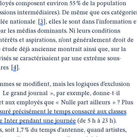
mployés composent environ 55 % de la population
ofessions intermédiaires). De même que ces catégorie
blée nationale
[
3
]
, elles le sont dans l’information e
par les médias dominants. Ni leurs conditions
 intérêts et aspirations, n’ont généralement droit de
e étude déjà ancienne montrait ainsi que, sur la
visés se caractérisaient par une extrême sous-
ires
[
4
]
.
mmes se modifient, mais les logiques d’exclusion
 Le grand journal », par exemple, donne-t-il
et aux employés que « Nulle part ailleurs » ? Plus
uré précisément le temps consacré aux classes
ce Inter pendant une journée
(de 5 h à 23 h).
, soit 1,7 % du temps d’antenne, quand artistes,