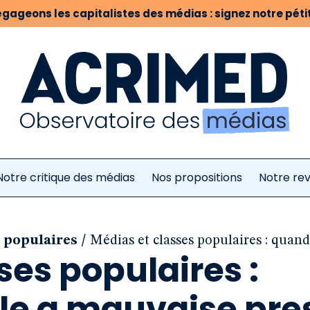
gageons les capitalistes des médias : signez notre pétit
Notre critique des médias
Nos propositions
Notre re
/
s populaires
Médias et classes populaires : quan
ses populaires :
le a mauvaise pre