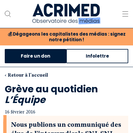
💰
Dégageons les capitalistes des médias : signez
notre pétition !
Notre association
Faire un don
Infolettre
Notre critique des médias
Nos propositions
‹ Retour à l'accueil
Grève au quotidien
Notre revue
L’Équipe
Boutique
16 février 2016
Nous publions un communiqué des