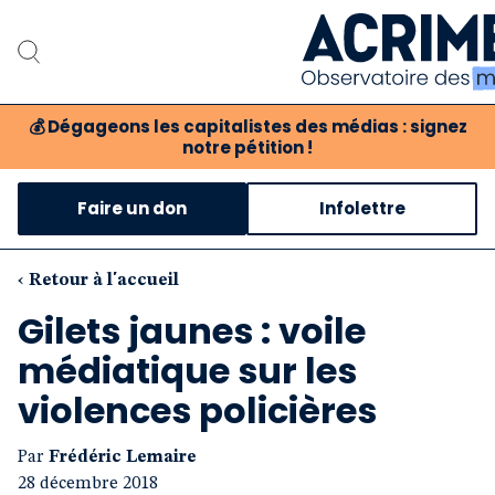
💰
Dégageons les capitalistes des médias : signez
notre pétition !
Notre associat
Faire un don
Infolettre
Notre critique des 
Nos propositio
‹ Retour à l'accueil
Gilets jaunes : voile
Notre revue
médiatique sur les
Boutique
violences policières
Par
Frédéric Lemaire
28 décembre 2018