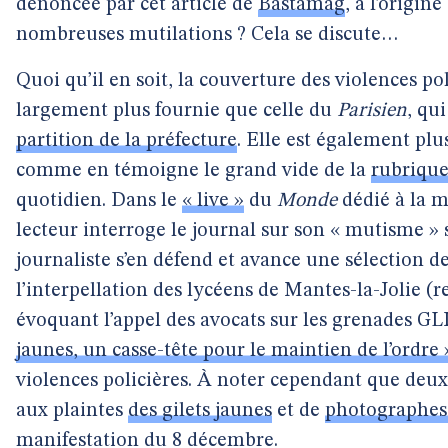
dénoncée par cet article de
Bastamag
, à l’origin
nombreuses mutilations ? Cela se discute…
Quoi qu’il en soit, la couverture des violences po
largement plus fournie que celle du
Parisien
, qu
partition de la préfecture
. Elle est également plu
comme en témoigne le grand vide de la
rubrique
quotidien. Dans le
« live »
du
Monde
dédié à la m
lecteur interroge le journal sur son « mutisme » s
journaliste s’en défend et avance une sélection d
l’interpellation des lycéens de Mantes-la-Jolie (re
évoquant l’appel des avocats sur les grenades GLI 
jaunes, un casse-tête pour le maintien de l’ordre 
violences policières. À noter cependant que deux 
aux plaintes
des gilets jaunes
et de
photographes 
manifestation du 8 décembre.