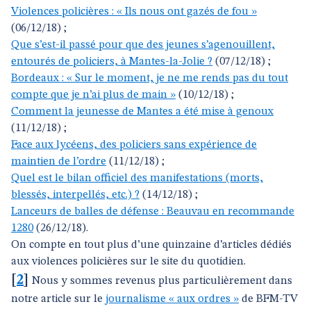
Violences policières : « Ils nous ont gazés de fou »
(06/12/18) ;
Que s’est-il passé pour que des jeunes s’agenouillent,
entourés de policiers, à Mantes-la-Jolie ?
(07/12/18) ;
Bordeaux : « Sur le moment, je ne me rends pas du tout
compte que je n’ai plus de main »
(10/12/18) ;
Comment la jeunesse de Mantes a été mise à genoux
(11/12/18) ;
Face aux lycéens, des policiers sans expérience de
maintien de l’ordre
(11/12/18) ;
Quel est le bilan officiel des manifestations (morts,
blessés, interpellés, etc.) ?
(14/12/18) ;
Lanceurs de balles de défense : Beauvau en recommande
1280
(26/12/18).
On compte en tout plus d’une quinzaine d’articles dédiés
aux violences policières sur le site du quotidien.
[
2
]
Nous y sommes revenus plus particulièrement dans
notre article sur le
journalisme « aux ordres »
de BFM-TV