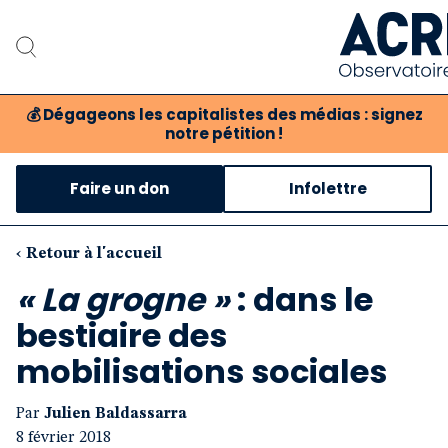
💰
Dégageons les capitalistes des médias : signez
notre pétition !
Notre a
Faire un don
Infolettre
Notre criti
Nos pro
‹ Retour à l'accueil
« La grogne »
: dans le
Notr
bestiaire des
Bou
mobilisations sociales
Par
Julien Baldassarra
8 février 2018