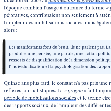
question en 2003 :
«
manifestants et grévistes sont
l’époque combien l’usage à outrance du terme
« 
péjoratives, contribuaient non seulement à atténu
l’ampleur des mobilisations sociales, mais égalem
alors :
Les manifestants font du bruit, ils ne parlent pas. L
produire une pensée, une parole, une action politiq
ressorts de disqualification de la dimension politique
l’individualisation et la psychologisation des rappor
Quinze ans plus tard, le constat n’a pas pris une 
réflexes journalistiques. La
« grogne »
fait toujou
période de mobilisations sociales
et le terme cir
des rapports sociaux, de l’ampleur des différente