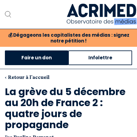
💰
Dégageons les capitalistes des médias : signez
notre pétition !
Notre association
Faire un don
Infolettre
Notre critique des média
Nos propositions
‹ Retour à l'accueil
La grève du 5 décembre
Notre revue
au 20h de France 2 :
Boutique
quatre jours de
propagande