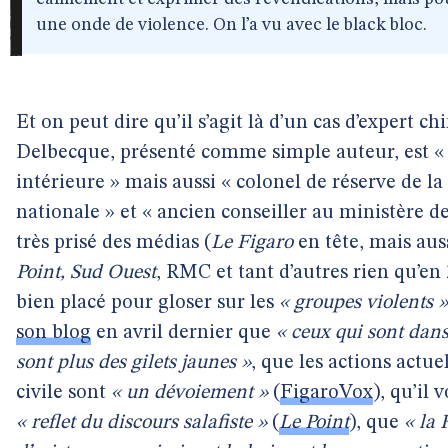
une onde de violence. On l’a vu avec le black bloc.
Et on peut dire qu’il s’agit là d’un cas d’expert 
Delbecque, présenté comme simple auteur, est « 
intérieure » mais aussi « colonel de réserve de 
nationale » et « ancien conseiller au ministère de
très prisé des médias (
Le Figaro
en tête, mais au
Point, Sud Ouest
, RMC et tant d’autres rien qu’en
bien placé pour gloser sur les
« groupes violents »
son blog
en avril dernier que
« ceux qui sont dans
sont plus des gilets jaunes »
, que les actions actu
civile sont
« un dévoiement »
(
FigaroVox
), qu’il
« reflet du discours salafiste »
(
Le Point
), que
« la 