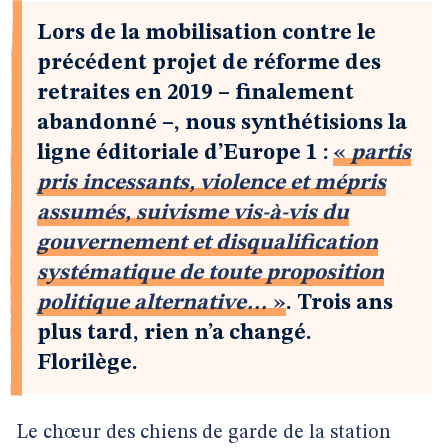
Lors de la mobilisation contre le
précédent projet de réforme des
retraites en 2019 – finalement
abandonné –, nous synthétisions la
ligne éditoriale d’Europe 1 :
«
partis
pris incessants, violence et mépris
assumés, suivisme vis-à-vis du
gouvernement et disqualification
systématique de toute proposition
politique alternative…
»
. Trois ans
plus tard, rien n’a changé.
Florilège.
Le chœur des chiens de garde de la station