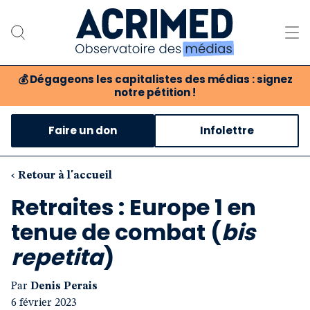
💰
Dégageons les capitalistes des médias : signez
notre pétition !
Notre association
Faire un don
Infolettre
Notre critique des médias
Nos propositions
‹ Retour à l'accueil
Retraites : Europe 1 en
Notre revue
tenue de combat (
bis
Boutique
repetita
)
Par
Denis Perais
6 février 2023