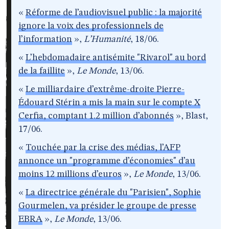
«
Réforme de l’audiovisuel public : la majorité
ignore la voix des professionnels de
l’information
»,
L’Humanité
, 18/06.
«
L’hebdomadaire antisémite "Rivarol" au bord
de la faillite
»,
Le Monde
, 13/06.
«
Le milliardaire d’extrême-droite Pierre-
Édouard Stérin a mis la main sur le compte X
Cerfia, comptant 1.2 million d’abonnés
», Blast,
17/06.
«
Touchée par la crise des médias, l’AFP
annonce un "programme d’économies" d’au
moins 12 millions d’euros
»,
Le Monde
, 13/06.
«
La directrice générale du "Parisien", Sophie
Gourmelen, va présider le groupe de presse
EBRA
»,
Le Monde
, 13/06.