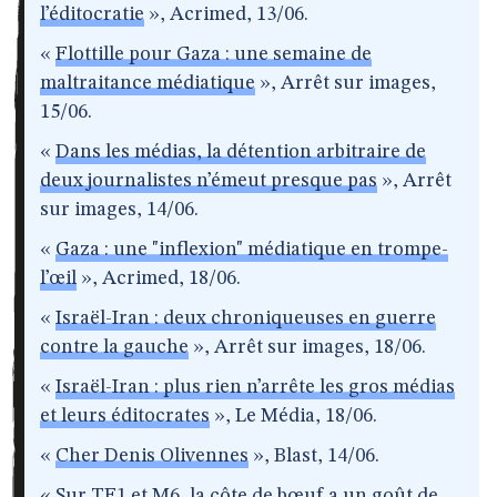
l’éditocratie
», Acrimed, 13/06.
«
Flottille pour Gaza : une semaine de
maltraitance médiatique
», Arrêt sur images,
15/06.
«
Dans les médias, la détention arbitraire de
deux journalistes n’émeut presque pas
», Arrêt
sur images, 14/06.
«
Gaza : une "inflexion" médiatique en trompe-
l’œil
», Acrimed, 18/06.
«
Israël-Iran : deux chroniqueuses en guerre
contre la gauche
», Arrêt sur images, 18/06.
«
Israël-Iran : plus rien n’arrête les gros médias
et leurs éditocrates
», Le Média, 18/06.
«
Cher Denis Olivennes
», Blast, 14/06.
«
Sur TF1 et M6, la côte de bœuf a un goût de