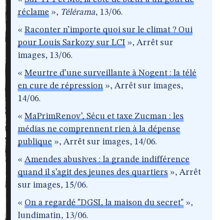
réclame
»,
Télérama
, 13/06.
«
Raconter n’importe quoi sur le climat ? Oui
pour Louis Sarkozy sur LCI
», Arrêt sur
images, 13/06.
«
Meurtre d’une surveillante à Nogent : la télé
en cure de répression
», Arrêt sur images,
14/06.
«
MaPrimRenov’, Sécu et taxe Zucman : les
médias ne comprennent rien à la dépense
publique
», Arrêt sur images, 14/06.
«
Amendes abusives : la grande indifférence
quand il s’agit des jeunes des quartiers
», Arrêt
sur images, 15/06.
«
On a regardé "DGSI, la maison du secret"
»,
lundimatin, 13/06.