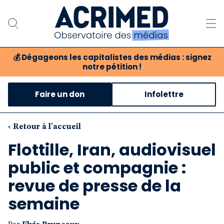
💰
Dégageons les capitalistes des médias : signez
notre pétition !
Notre association
Faire un don
Infolettre
Notre critique des médias
Nos propositions
‹ Retour à l'accueil
Flottille, Iran, audiovisuel
Notre revue
public et compagnie :
Boutique
revue de presse de la
semaine