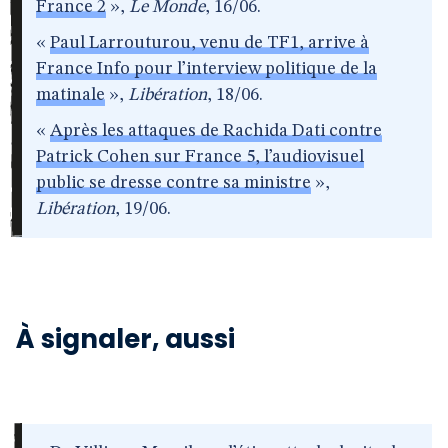
France 2
»,
Le Monde
, 16/06.
«
Paul Larrouturou, venu de TF1, arrive à
France Info pour l’interview politique de la
matinale
»,
Libération
, 18/06.
«
Après les attaques de Rachida Dati contre
Patrick Cohen sur France 5, l’audiovisuel
public se dresse contre sa ministre
»,
Libération
, 19/06.
À signaler, aussi