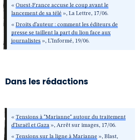
«
Ouest-France accuse le coup avant le
lancement de sa télé
», La Lettre, 17/06.
«
Droits d’auteur : comment les éditeurs de
presse se taillent la part du lion face aux
journalistes
», L’Informé, 19/06.
Dans les rédactions
«
Tensions à "Marianne" autour du traitement
d’Israël et Gaza
», Arrêt sur images, 17/06.
«
Tensions sur la ligne à Marianne
», Blast,