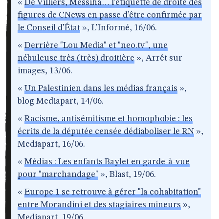
«
De Villiers, Messiha… l’étiquette de droite des
figures de CNews en passe d’être confirmée par
le Conseil d’État
», L’Informé, 16/06.
«
Derrière "Lou Media" et "neo.tv", une
nébuleuse très (très) droitière
», Arrêt sur
images, 13/06.
«
Un Palestinien dans les médias français
»,
blog Mediapart, 14/06.
«
Racisme, antisémitisme et homophobie : les
écrits de la députée censée dédiaboliser le RN
»,
Mediapart, 16/06.
«
Médias : Les enfants Baylet en garde-à-vue
pour "marchandage"
», Blast, 19/06.
«
Europe 1 se retrouve à gérer "la cohabitation"
entre Morandini et des stagiaires mineurs
»,
Mediapart, 19/06.