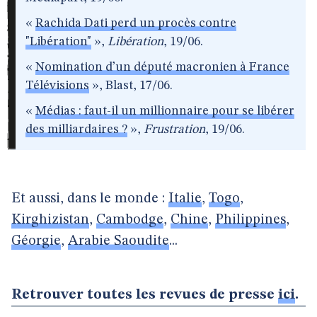
«
Rachida Dati perd un procès contre
"Libération"
»,
Libération
, 19/06.
«
Nomination d’un député macronien à France
Télévisions
», Blast, 17/06.
«
Médias : faut-il un millionnaire pour se libérer
des milliardaires ?
»,
Frustration
, 19/06.
Et aussi, dans le monde :
Italie
,
Togo
,
Kirghizistan
,
Cambodge
,
Chine
,
Philippines
,
Géorgie
,
Arabie Saoudite
...
Retrouver toutes les revues de presse
ici
.