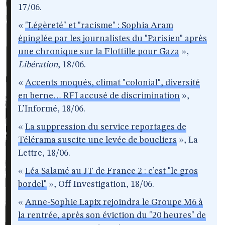
17/06.
«
"Légèreté" et "racisme" : Sophia Aram
épinglée par les journalistes du "Parisien" après
une chronique sur la Flottille pour Gaza
»,
Libération
, 18/06.
«
Accents moqués, climat "colonial", diversité
en berne… RFI accusé de discrimination
»,
L’Informé, 18/06.
«
La suppression du service reportages de
Télérama suscite une levée de boucliers
», La
Lettre, 18/06.
«
Léa Salamé au JT de France 2 : c’est "le gros
bordel"
», Off Investigation, 18/06.
«
Anne-Sophie Lapix rejoindra le Groupe M6 à
la rentrée, après son éviction du "20 heures" de