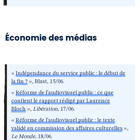
Économie des médias
«
Indépendance du service public : le début de
la fin ?
», Blast, 15/06.
«
Réforme de l’audiovisuel public : ce que
contient le rapport rédigé par Laurence
Bloch
»,
Libération
, 17/06.
«
Réforme de l’audiovisuel public : le texte
validé en commission des affaires culturelles
»,
Le Monde
, 18/06.