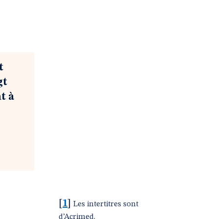
t
gt
t à
[
1
]
Les intertitres sont
d’Acrimed.