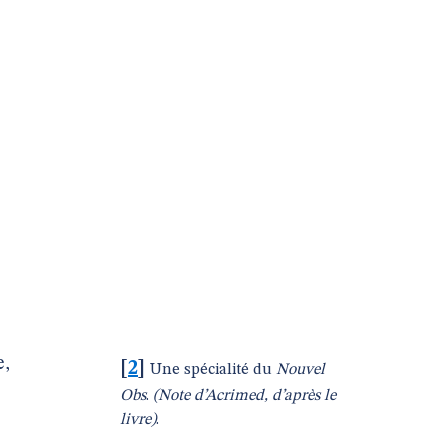
z
e,
[
2
]
Une spécialité du
Nouvel
Obs
.
(Note d’Acrimed, d’après le
livre)
.