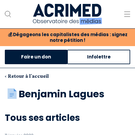
💰
Dégageons les capitalistes des médias : signez
notre pétition !
Notre association
Faire un don
Infolettre
Notre critique des médias
Nos propositions
‹ Retour à l'accueil
Notre revue
Benjamin Lagues
Boutique
Tous ses articles