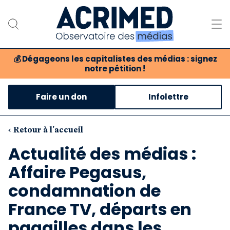
💰
Dégageons les capitalistes des médias : signez
notre pétition !
Notre association
Faire un don
Infolettre
Notre critique des médias
Nos propositions
‹ Retour à l'accueil
Actualité des médias :
Notre revue
Affaire Pegasus,
Boutique
condamnation de
France TV, départs en
pagailles dans les