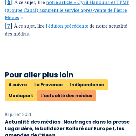
[
6
]
À ce sujet, lire
notre article « Cyril Hanouna et TPMP
(groupe Canal) assurent le service après-vente de Pierre
Ménès
».
[
7
]
À ce sujet, lire
l’édition précédente
de notre actualité
des médias.
Pour aller plus loin
A suivre
La Provence
Indépendance
Mediapart
L’actualité des médias
16 juillet 2021
Actualité des médias : Naufrages dans la presse
Lagardère, le bulldozer Bolloré sur Europe 1, les
amendes de CNews…