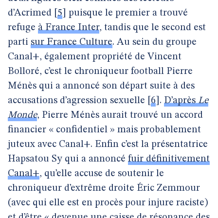
d’Acrimed
[
5
]
puisque le premier a trouvé
refuge
à France Inter
, tandis que le second est
parti
sur France Culture
. Au sein du groupe
Canal+, également propriété de Vincent
Bolloré, c’est le chroniqueur football Pierre
Ménès qui a annoncé son départ suite à des
accusations d’agression sexuelle
[
6
]
.
D’après
Le
Monde
, Pierre Ménès aurait trouvé un accord
financier « confidentiel » mais probablement
juteux avec Canal+. Enfin c’est la présentatrice
Hapsatou Sy qui a annoncé
fuir définitivement
Canal+
, qu’elle accuse de soutenir le
chroniqueur d’extrême droite Éric Zemmour
(avec qui elle est en procès pour injure raciste)
et d’être « devenue une caisse de résonance des