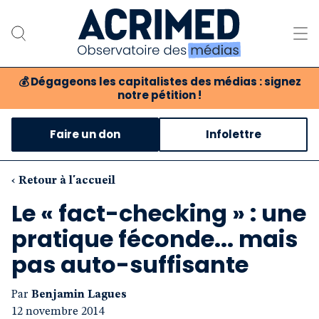
💰
Dégageons les capitalistes des médias : signez
notre pétition !
Notre association
Faire un don
Infolettre
Notre critique des médias
Nos propositions
‹ Retour à l'accueil
Le « fact-checking » : une
Notre revue
pratique féconde... mais
Boutique
pas auto-suffisante
Par
Benjamin Lagues
12 novembre 2014