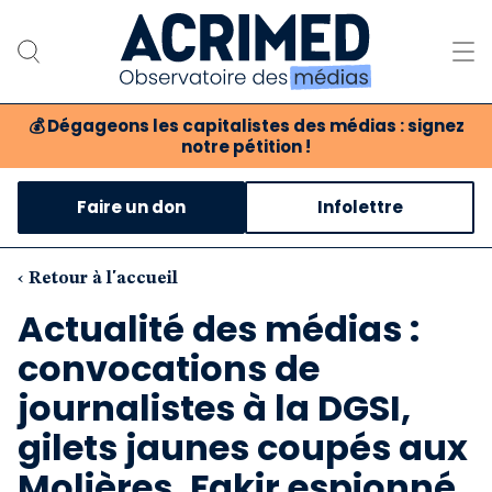
💰
Dégageons les capitalistes des médias : signez
notre pétition !
Notre association
Faire un don
Infolettre
Notre critique des médias
Nos propositions
‹ Retour à l'accueil
Actualité des médias :
Notre revue
convocations de
Boutique
journalistes à la DGSI,
gilets jaunes coupés aux
Molières, Fakir espionné