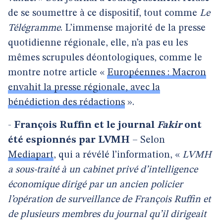
de se soumettre à ce dispositif, tout comme
Le
Télégramme
. L’immense majorité de la presse
quotidienne régionale, elle, n’a pas eu les
mêmes scrupules déontologiques, comme le
montre notre article «
Européennes : Macron
envahit la presse régionale, avec la
bénédiction des rédactions
».
-
François Ruffin et le journal
Fakir
ont
été espionnés par LVMH
– Selon
Mediapart
, qui a révélé l’information, «
LVMH
a sous-traité à un cabinet privé d’intelligence
économique dirigé par un ancien policier
l’opération de surveillance de François Ruffin et
de plusieurs membres du journal qu’il dirigeait